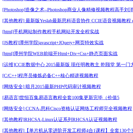
[Photoshop]
造像之术--Photoshop商业人像精修视频教程高手刘
[其他教程]
最新版Yeslab最新思科语音协作 CCIE语音视频教程 coll
[html]
手机网站制作教程手机网站开发全程实战
[JS教程]
潭州学院javascript+JQuery+网页特效实战
[html]
潭州学院WEB前端开Html+Div+Css+静态页面实战
[运维]
CCIE数据中心 2015最新版 现任明教教主 乾颐堂 第一门大课
[C/C++]
程序员修炼必备C++核心精讲视频教程
[网络安全]
暗月2015最新PHP代码审计视频教程
[易语言]
世恒百集易语言教程全套100集更新完毕（价值5
[网络安全]
CCNA-思科Cisco资格认证网络工程师完全视频教程
[其他教程]
RHCSA-Linux认证系列RHCSA认证视频教程
[其他教程]
【单片机从零进阶开发工程师4合1课程】全套130个