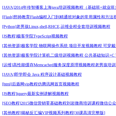
[JAVA]
2014年传智播客上海java培训视频教程（基础班+就业班
[Flash]
邢帅教育Flash编程入门到精通班对象的常用属性和方法
[Python]
老男孩Linux,shell,RHCE,运维全程全套培训视频教程
[JS教程]
极客学院TypeScript视频教程
[其他资源]
极客学院 物联网操作系统 项目开发视频教程 可穿
[其他资源]
极客学院计算机二级培训视频教程 公共基础知识+C
[运维]
高性能缓存Memcached服务深度原理视频教程老男孩培
[JAVA]
即学即会 Java 程序设计基础视频教程
[html]
后盾网vip教程仿腾讯网首页视频教程
[JS教程]
jquery最新实例讲解视频教程
[SEO教程]
2015微信营销零基础教程刘岩微商培训课程微信公
[其他教程]
揭秘反汇编VIP视频系列教程[30课高清完整版]