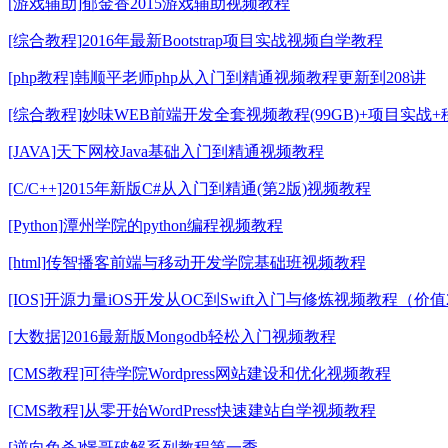
[游戏辅助]
郁金香2015游戏辅助视频教程
[综合教程]
2016年最新Bootstrap项目实战视频自学教程
[php教程]
韩顺平老师php从入门到精通视频教程更新到208讲
[综合教程]
妙味WEB前端开发全套视频教程(99GB)+项目实战
[JAVA]
天下网校Java基础入门到精通视频教程
[C/C++]
2015年新版C#从入门到精通(第2版)视频教程
[Python]
潭州学院的python编程视频教程
[html]
传智播客前端与移动开发学院基础班视频教程
[IOS]
开源力量iOS开发从OC到Swift入门与修炼视频教程（价值
[大数据]
2016最新版Mongodb轻松入门视频教程
[CMS教程]
可待学院Wordpress网站建设和优化视频教程
[CMS教程]
从零开始WordPress快速建站自学视频教程
[逆向免杀]
憬哥破解系列教程第一季