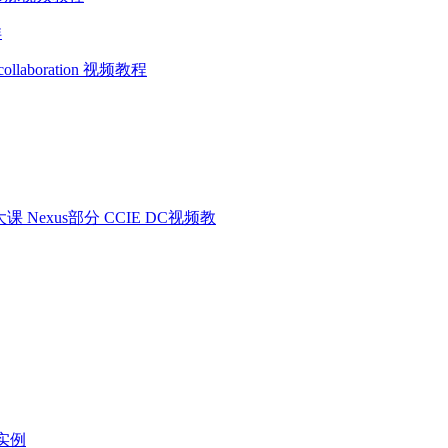
洋
aboration 视频教程
 Nexus部分 CCIE DC视频教
实例