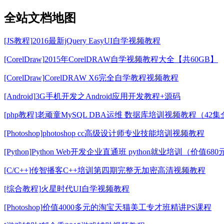
全站文档地图
[JS教程]
2016最新jQuery EasyUI自学视频教程
[CorelDraw]
2015年CorelDRAW自学视频教程大全【共60GB】
[CorelDraw]
CorelDRAW X6完全自学教程视频教程
[Android]
3G手机开发之Android应用开发教程+源码
[php教程]
老顽童MySQL DBA运维 数据库培训视频教程（42集
[Photoshop]
photoshop cc高级设计师专业技能培训视频教程
[Python]
Python Web开发企业直通班 python就业培训（价值680
[C/C++]
传智播客C++培训第四期完整无加密高清视频教程
[综合教程]
火星时代UI自学视频教程
[Photoshop]
价值4000多元的淘宝天猫美工专才班精讲PS课程