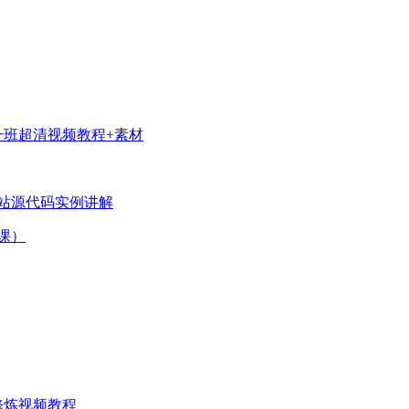
提升班超清视频教程+素材
呱呱网站源代码实例讲解
0课）
项修炼视频教程