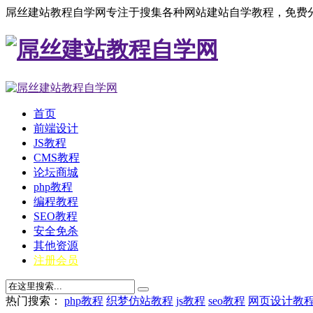
屌丝建站教程自学网专注于搜集各种网站建站自学教程，免费分
首页
前端设计
JS教程
CMS教程
论坛商城
php教程
编程教程
SEO教程
安全免杀
其他资源
注册会员
热门搜索：
php教程
织梦仿站教程
js教程
seo教程
网页设计教