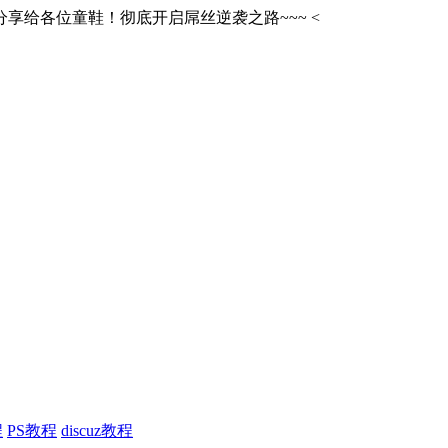
享给各位童鞋！彻底开启屌丝逆袭之路~~~
<
程
PS教程
discuz教程