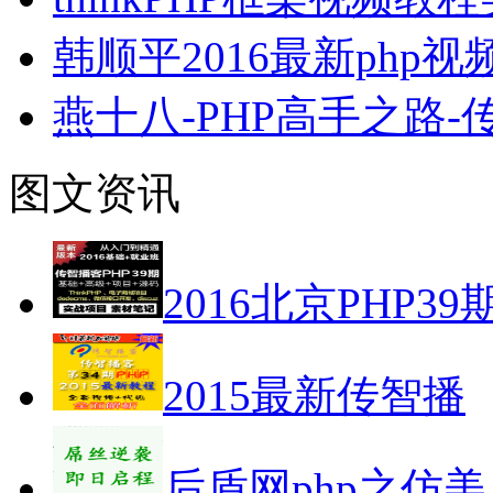
韩顺平2016最新php
燕十八-PHP高手之路
图文资讯
2016北京PHP39
2015最新传智播
后盾网php之仿美