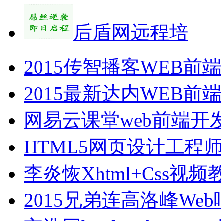
后盾网远程培
2015传智播客WEB
2015最新达内WEB
网易云课堂web前端开
HTML5网页设计工程
李炎恢Xhtml+Css
2015兄弟连高洛峰W