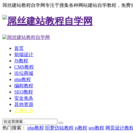
屌丝建站教程自学网专注于搜集各种网站建站自学教程，免费分
首页
前端设计
JS教程
CMS教程
论坛商城
php教程
编程教程
SEO教程
安全免杀
其他资源
注册会员
热门搜索：
php教程
织梦仿站教程
js教程
seo教程
网页设计教