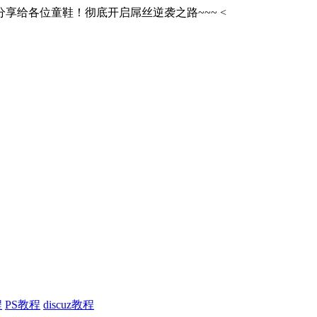
享给各位童鞋！彻底开启屌丝逆袭之路~~~
<
程
PS教程
discuz教程