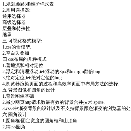
1,规划,组织和维护样式表
2,常用选择器:
通用选择器
高级选择器
层叠和特殊性
继承
三 可视化格式模型:
1,css的盒模型.
2,空白边叠加
四 css布局的几种模式
1,普通流和相对定位
2,浮定和清理浮动,ie6浮动的3px和margin翻倍bug
3,绝对定位,ie6绝对定位的bug
4,浏览器渲染页面的过程和高效率页面中布局方法的选择.
五 背景图像和圆角的设计
1,背景图像基础
2,减少网页http请求数最有效的背景合并技术:sprite.
3,css3中渐变背景的设计以及不支持背景颜色渐变的浏览器的处
六 圆角设计
1,圆角框:固定宽度的圆角框和山顶角
2,纯css圆角