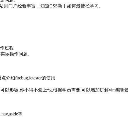
站到门户经验丰富，知道CSS新手如何最捷径学习。
操作过程
类实际操作问题。
重点介绍firebug,ietester的使用
倍可以形容,你不得不爱上他,根据学员需要,可以增加讲解vim编辑器
av,aside等