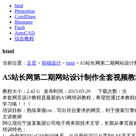
html
Photoshop
CorelDraw
Illustrator
Flash
AutoCAD
综合教程
html
当前位置：
主页
>
前端设计
>
html
> A5站长网第二期网站设
A5站长网第二期网站设计制作全套视频教
教程大小：2.42 G 发布时间：2015-03-29 下载次数：
次
本套网页设计教程是最新的A5网培训教程，希望您通过本教
学习咯！！！
培训目标：熟练掌握css，写出符合要求的网页，利于搜索引擎收
主讲教师
阿Q,现任宁波某集团公司电子商务部技术主管，长期从事页面前端开发和网
培训特色：
1、全面的DIV+CSS知识体系。从这里你可以从零到CSS高手