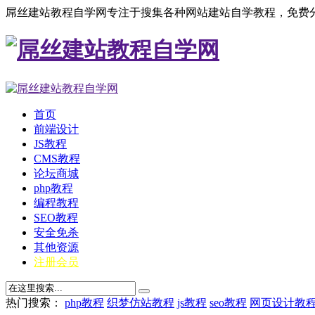
屌丝建站教程自学网专注于搜集各种网站建站自学教程，免费分
首页
前端设计
JS教程
CMS教程
论坛商城
php教程
编程教程
SEO教程
安全免杀
其他资源
注册会员
热门搜索：
php教程
织梦仿站教程
js教程
seo教程
网页设计教