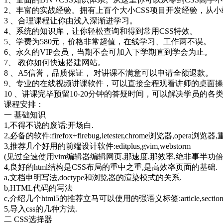
2、丰富的实战经验。拥有上百个大小CSS项目开发经验，从小
3 、合理课程让你由浅入深渐进学习。
4、系统的知识库，让你轻松查询和得到常用CSS特效。
5、学费为580元，价格非常超值，在线学习、工作两不误。
6、永久的VIP会员，当期不会可加入下学期直到学会为止。
7、 教你如何快速搭建网站。
8 、A5信誉，品质保证， 对讲课不满意可以申请全额退款。
9、专业的在线视频讲课软件，可以直接全程观看讲师的桌面
10 、讲课完毕预留10-20分钟的答疑时间，可以解决学员的各
课程安排：
一 基础知识
1,不得不说的废话:开场白.
2,必备的软件:firefox+firebug,ietester,chrome浏览器,opera浏览器,
3,推荐几个好用的前端设计软件:editplus,gvim,webstorm
(见过全速使用vim编辑器编辑网页,那速度,那效率,绝非事半功
4,良好的html结构是CSS布局的重中之重,是高效率页面的基础.
a,文档申明写法,doctype和浏览器的渲染模式的关系.
b,HTML代码的写法
c,介绍几个html5的推荐立马可以使用的强语义标签:article,section,n
5,导入css的几种方法.
二 CSS选择器