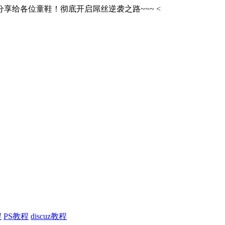
享给各位童鞋！彻底开启屌丝逆袭之路~~~
<
程
PS教程
discuz教程