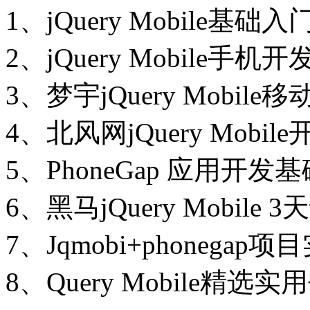
1、jQuery Mobile基础
2、jQuery Mobile手机开
3、梦宇jQuery Mobile
4、北风网jQuery Mobile
5、PhoneGap 应用开发基
6、黑马jQuery Mobile 
7、Jqmobi+phonegap项
8、Query Mobile精选