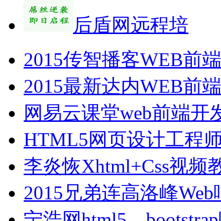
后盾网远程培
2015传智播客WEB
2015最新达内WEB
网易云课堂web前端开
HTML5网页设计工程
李炎恢Xhtml+Css
2015兄弟连高洛峰W
宁浩网html5、bootst