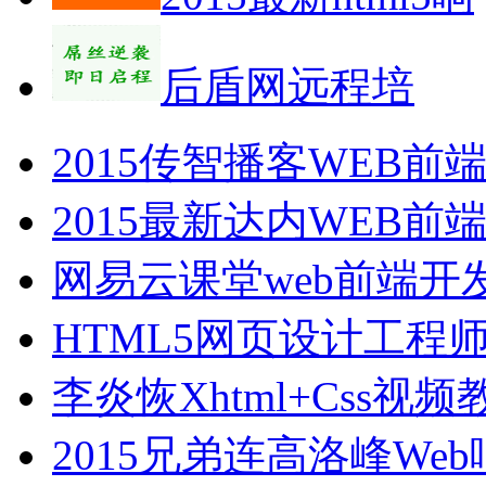
后盾网远程培
2015传智播客WEB
2015最新达内WEB
网易云课堂web前端开
HTML5网页设计工程
李炎恢Xhtml+Css
2015兄弟连高洛峰W