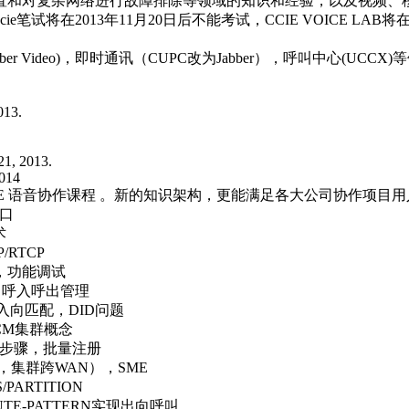
置和对复杂网络进行故障排除等领域的知识和经验，以及视频、移
cie笔试将在2013年11月20日后不能考试，CCIE VOICE LAB
er Video)，即时通讯（CUPC改为Jabber），呼叫中心(UCCX
013.
21, 2013.
2014
CIE 语音协作课程 。新的知识架构，更能满足各大公司协作项目
接口
术
/RTCP
册，功能调试
摘除，呼入呼出管理
路由入向匹配，DID问题
CM集群概念
排错步骤，批量注册
，集群跨WAN），SME
ARTITION
TE-PATTERN实现出向呼叫