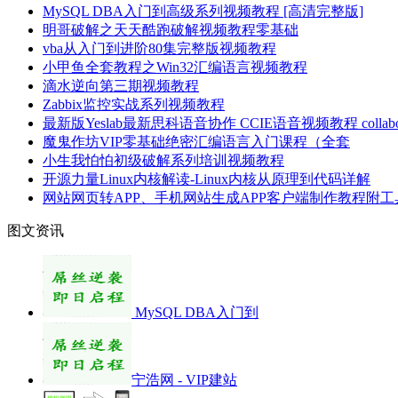
MySQL DBA入门到高级系列视频教程 [高清完整版]
明哥破解之天天酷跑破解视频教程零基础
vba从入门到进阶80集完整版视频教程
小甲鱼全套教程之Win32汇编语言视频教程
滴水逆向第三期视频教程
Zabbix监控实战系列视频教程
最新版Yeslab最新思科语音协作 CCIE语音视频教程 collabo
魔鬼作坊VIP零基础绝密汇编语言入门课程（全套
小生我怕怕初级破解系列培训视频教程
开源力量Linux内核解读-Linux内核从原理到代码详解
网站网页转APP、手机网站生成APP客户端制作教程附工
图文资讯
MySQL DBA入门到
宁浩网 - VIP建站