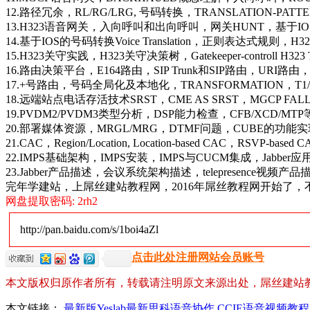
12.路径冗余，RL/RG/LRG, 号码转换，TRANSLATION-PA
13.H323语音网关，入向呼叫和出向呼叫，网关HUNT，基于I
14.基于IOS的号码转换Voice Translation，正则表达式规则，H
15.H323关守实践，H323关守决策树，Gatekeeper-controll H323 T
16.路由决策平台，E164路由，SIP Trunk和SIP路由，URI路由，
17.+号路由，号码全局化及本地化，TRANSFORMATION，T1/
18.远端站点电话存活技术SRST，CME AS SRST，MGCP FAL
19.PVDM2/PVDM3类型分析，DSP能力检查，CFB/XCD/MT
20.部署媒体资源，MRGL/MRG，DTMF问题，CUBE的功能
21.CAC，Region/Location, Location-based CAC，RSVP-base
22.IMPS基础架构，IMPS安装，IMPS与CUCM集成，Jabber
23.Jabber产品描述，会议系统架构描述，telepresence视频产品
完年学建站，上屌丝建站教程网，2016年屌丝教程网开始了
网盘提取密码: 2rh2
http://pan.baidu.com/s/1boi4aZl
点击此处注册网站会员账号
本文版权归原作者所有，转载请注明原文来源出处，屌丝建站
本文链接：
最新版Yeslab最新思科语音协作 CCIE语音视频教程 col