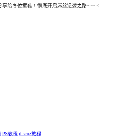
享给各位童鞋！彻底开启屌丝逆袭之路~~~
<
程
PS教程
discuz教程