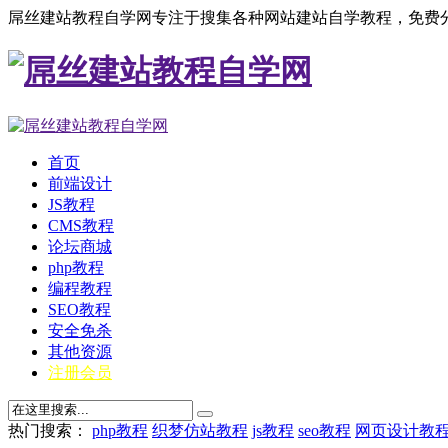
屌丝建站教程自学网专注于搜集各种网站建站自学教程，免费分
首页
前端设计
JS教程
CMS教程
论坛商城
php教程
编程教程
SEO教程
安全免杀
其他资源
注册会员
热门搜索：
php教程
织梦仿站教程
js教程
seo教程
网页设计教