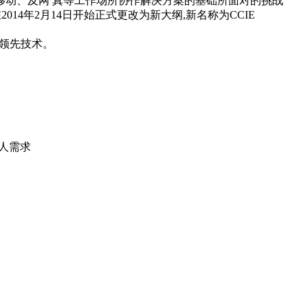
动、及网 真等工作场所协作解决方案的基础所面对的挑战
将在2014年2月14日开始正式更改为新大纲,新名称为CCIE
)等领先技术。
用人需求