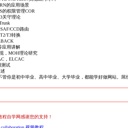
TTERN的应用场景
OS的权限管理COR
323关守理论
runk
SAF/CCD路由
T2/T3转换
LBACK
P等应用讲解
实现，MOH理论研究
d CAC，ELCAC
应用测试
描述
，不管你是初中毕业、高中毕业、大学毕业，都能学好做网站。屌
教程自学网感谢您的支持！
laboration 视频教程