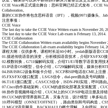
认证，确保你可以从中获得协作解决方案整合及交互操作、配
CCIE Voice将正式退出舞台：思科官网已经正式发布，CCIE Vo
Collaboration。
新的CCIE协作将包含思科语音（IPT），视频(9971摄像头、Jabb
注意事项：
CCIE Voice
The last day to take the CCIE Voice Written exam is November 20, 2
The last day to take the CCIE Voice Lab exam is February 13, 2014.
CCIE Collaboration
The CCIE Collaboration Written exam availability begins November 
The CCIE Collaboration Lab exam availability begins February 14, 
课程大纲：仅供参考。课程时长近60小时。yeslab新版语音C
01.描述传统语音的演变，分析模拟语音技术，介绍FXS/FXO
02.模数转换，G711编解码实现，介绍T1/E1等数字语音复用技
03.IP语音OSI模型，信令介绍，G729编解码实现，媒体分析RTP
04.ISR/ISRG2设备和板卡介绍，SCCP和SIP电话在CME上注
05.FXS/FXO接口配置，LS/GS信令，dial-peer路由及号码
06.T1/E1接口配置，CAS/CCS信令，ISDN-PRI实现，呼叫
07.Cisco协作基础架构，CUCM的虚拟化部署及安装配置，CU
08.协作音视频终端介绍，CUCM上的SCCP/SIP电话注册及
09.CUCM的管理界面和工具，灾备方法，设计模型（单多站点
10.呼叫模型（ONNET/OFFNET），路由类别和号码构造，CSS/P
11.MGCP语音网关，BACKHAULD概念理解，入向呼叫，ROU