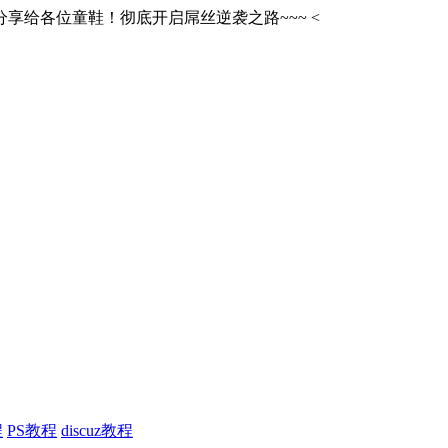
享给各位童鞋！彻底开启屌丝逆袭之路~~~
<
程
PS教程
discuz教程