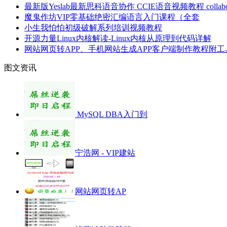
最新版Yeslab最新思科语音协作 CCIE语音视频教程 collabo
魔鬼作坊VIP零基础绝密汇编语言入门课程（全套
小生我怕怕初级破解系列培训视频教程
开源力量Linux内核解读-Linux内核从原理到代码详解
网站网页转APP、手机网站生成APP客户端制作教程附工
图文资讯
MySQL DBA入门到
宁浩网 - VIP建站
网站网页转AP