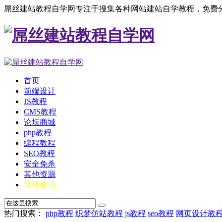
屌丝建站教程自学网专注于搜集各种网站建站自学教程，免费分
首页
前端设计
JS教程
CMS教程
论坛商城
php教程
编程教程
SEO教程
安全免杀
其他资源
注册会员
热门搜索：
php教程
织梦仿站教程
js教程
seo教程
网页设计教