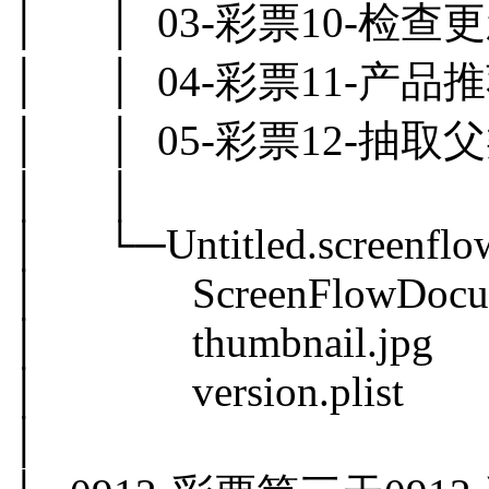
│ │ 03-彩票10-检查更
│ │ 04-彩票11-产品推
│ │ 05-彩票12-抽取
│ │
│ └─Untitled.screenflo
│ ScreenFlowDocume
│ thumbnail.jpg
│ version.plist
│