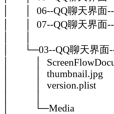
│ │ 06--QQ聊天界面-
│ │ 07--QQ聊天界面-
│ │
│ └─03--QQ聊天界面--
│ │ ScreenFlowDocum
│ │ thumbnail.jpg
│ │ version.plist
│ │
│ └─Media