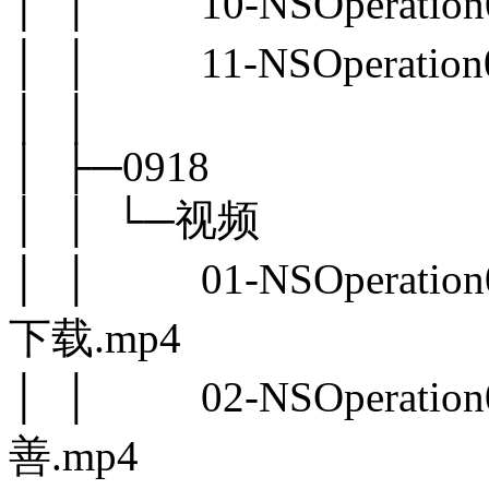
│ │ 10-NSOperati
│ │ 11-NSOperati
│ │
│ ├─0918
│ │ └─视频
│ │ 01-NSOperatio
下载.mp4
│ │ 02-NSOperatio
善.mp4