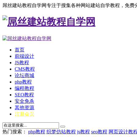
屌丝建站教程自学网专注于搜集各种网站建站自学教程，免费分
首页
前端设计
JS教程
CMS教程
论坛商城
php教程
编程教程
SEO教程
安全免杀
其他资源
注册会员
热门搜索：
php教程
织梦仿站教程
js教程
seo教程
网页设计教