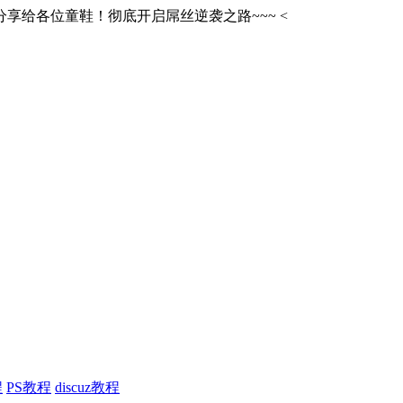
享给各位童鞋！彻底开启屌丝逆袭之路~~~
<
程
PS教程
discuz教程