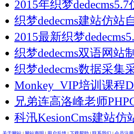
2015年织梦dedecms5.7
织梦dedecms建站仿站
2015最新织梦dedecms
织梦dedecms双语网站
织梦dedecms数据采集
Monkey_VIP培训课程D
兄弟连高洛峰老师PHPC
科汛KesionCms建站
关于网站
|
网站声明
|
用户反馈
|
下载帮助
|
联系我们
|
会员注册