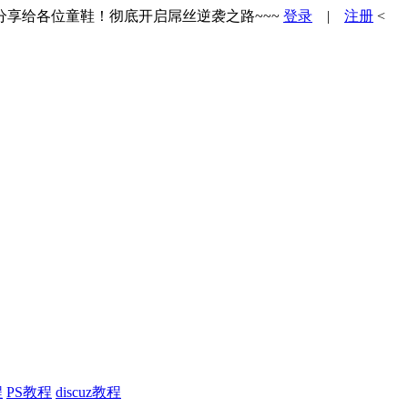
享给各位童鞋！彻底开启屌丝逆袭之路~~~
登录
|
注册
<
程
PS教程
discuz教程