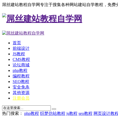
屌丝建站教程自学网专注于搜集各种网站建站自学教程，免费分
首页
前端设计
JS教程
CMS教程
论坛商城
php教程
编程教程
SEO教程
安全免杀
其他资源
注册会员
热门搜索：
php教程
织梦仿站教程
js教程
seo教程
网页设计教