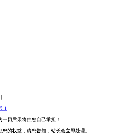
|
号-1
的一切后果将由您自己承担！
犯您的权益，请您告知，站长会立即处理。