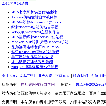
2015老李织梦快
2015老李织梦快速仿站建站
Aspcms仿站建站自学视频教
2015年织梦dedecms5.7仿dede5
织梦dedecms建站仿站自学视
WP模板/wordpress主题制作自
2015最新织梦dedecms5.7仿站视
Monkey_VIP培训课程Dedecms仿站
兄弟连高洛峰老师PHPCMSV
科汛KesionCms建站仿站教程
单页网站制作建站仿站视
龙书浩新云建站系列教程
zblog2.0博客模板建站仿站视
关于网站
|
网站声明
|
用户反馈
|
下载帮助
|
联系我们
|
会员注册
版权所有：
屌丝建站教程自学网
备案号：
鲁ICP备20029982
站内所有资源仅供学习与参考，请勿用于商业用途，否则产生
免责声明：本站所有内容来源于互联网。如果本站部分内容侵