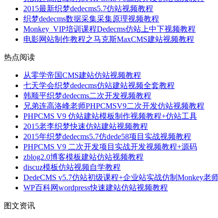
2015最新织梦dedecms5.7仿站视频教程
织梦dedecms数据采集采集原理视频教程
Monkey_VIP培训课程Dedecms仿站上中下视频教程
电影网站制作教程之马克斯MaxCMS建站视频教程
热点阅读
从零学帝国CMS建站仿站视频教程
七天学会织梦dedecms仿站建站视频全套教程
韩顺平织梦dedecms二次开发视频教程
兄弟连高洛峰老师PHPCMSV9二次开发仿站视频教程
PHPCMS V9 仿站建站模板制作视频教程+仿站工具
2015老李织梦快速仿站建站视频教程
2015年织梦dedecms5.7仿dede58项目实战视频教程
PHPCMS V9 二次开发项目实战开发视频教程+源码
zblog2.0博客模板建站仿站视频教程
discuz模板仿站视频自学教程
DedeCMS v5.7仿站初级课程+企业站实战仿制Monkey老
WP百科网wordpress快速建站仿站视频教程
图文资讯