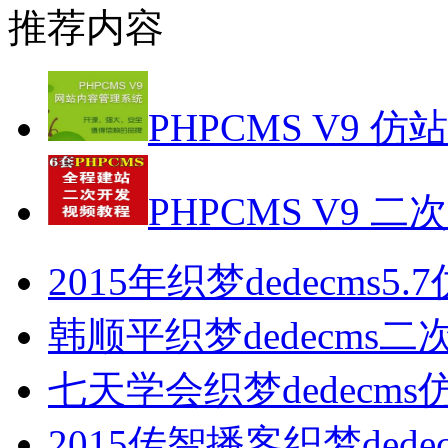
推荐内容
PHPCMS V9 仿
PHPCMS V9 二
2015年织梦dedecms5
韩顺平织梦dedecms
七天学会织梦dedecm
2015传智播客织梦ded