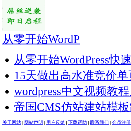
从零开始WordP
从零开始WordPress快
15天做出高水准竞价单
wordpress中文视频教
帝国CMS仿站建站模
关于网站
|
网站声明
|
用户反馈
|
下载帮助
|
联系我们
|
会员注册