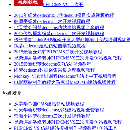
PHPCMS V9 二次开
2015年织梦dedecms5.7仿dede58项目实战视频教程
韩顺平织梦dedecms二次开发视频教程
七天学会织梦dedecms仿站建站视频全套教程
2015传智播客织梦dedecms二次开发视频教程
传智播客ThinkPHP框架开发大型商城项目实战培训视频
织梦dedecms建站仿站自学视频教程
2015最新云知梦PHPCMS二次开发视频教程
兄弟连高洛峰老师PHPCMSV9二次开发仿站视频教程
2015最新织梦dedecms5.7仿站视频教程
织梦dedecms数据采集采集原理视频教程
Monkey_VIP培训课程Dedecms仿站上中下视频教程
电影网站制作教程之马克斯MaxCMS建站视频教程
热点阅读
从零学帝国CMS建站仿站视频教程
七天学会织梦dedecms仿站建站视频全套教程
韩顺平织梦dedecms二次开发视频教程
兄弟连高洛峰老师PHPCMSV9二次开发仿站视频教程
PHPCMS V9 仿站建站模板制作视频教程+仿站工具