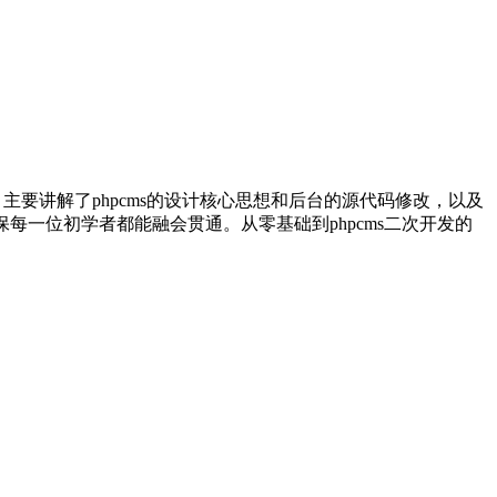
础，主要讲解了phpcms的设计核心思想和后台的源代码修改，以及
每一位初学者都能融会贯通。从零基础到phpcms二次开发的