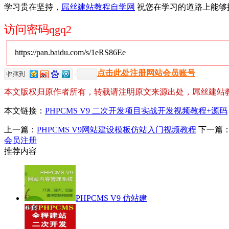
学习贵在坚持，
屌丝建站教程自学网
祝您在学习的道路上能够
访问密码qgq2
https://pan.baidu.com/s/1eRS86Ee
点击此处注册网站会员账号
本文版权归原作者所有，转载请注明原文来源出处，屌丝建站
本文链接：
PHPCMS V9 二次开发项目实战开发视频教程+源码
上一篇：
PHPCMS V9网站建设模板仿站入门视频教程
下一篇
会员注册
推荐内容
PHPCMS V9 仿站建