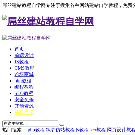
屌丝建站教程自学网专注于搜集各种网站建站自学教程，免费分
首页
前端设计
JS教程
CMS教程
论坛商城
php教程
编程教程
SEO教程
安全免杀
其他资源
注册会员
热门搜索：
php教程
织梦仿站教程
js教程
seo教程
网页设计教