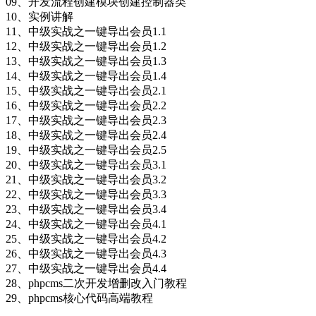
09、开发流程创建模块创建控制器类
10、实例讲解
11、中级实战之一键导出会员1.1
12、中级实战之一键导出会员1.2
13、中级实战之一键导出会员1.3
14、中级实战之一键导出会员1.4
15、中级实战之一键导出会员2.1
16、中级实战之一键导出会员2.2
17、中级实战之一键导出会员2.3
18、中级实战之一键导出会员2.4
19、中级实战之一键导出会员2.5
20、中级实战之一键导出会员3.1
21、中级实战之一键导出会员3.2
22、中级实战之一键导出会员3.3
23、中级实战之一键导出会员3.4
24、中级实战之一键导出会员4.1
25、中级实战之一键导出会员4.2
26、中级实战之一键导出会员4.3
27、中级实战之一键导出会员4.4
28、phpcms二次开发增删改入门教程
29、phpcms核心代码高端教程