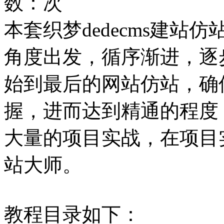
数：
次
本套织梦dedecms建
角度出发，循序渐进，逐步
始到最后的网站仿站，确
握，进而达到精通的程度
大量的项目实战，在项目
站大师。
教程目录如下：