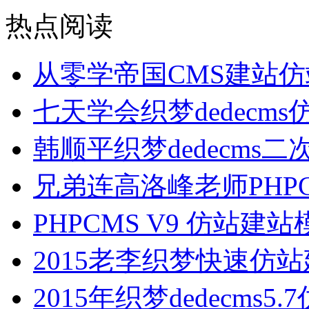
热点阅读
从零学帝国CMS建站
七天学会织梦dedecm
韩顺平织梦dedecms
兄弟连高洛峰老师PHP
PHPCMS V9 仿站
2015老李织梦快速仿
2015年织梦dedecms5