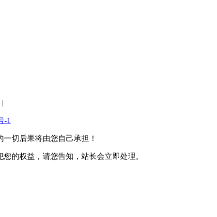
|
号-1
的一切后果将由您自己承担！
犯您的权益，请您告知，站长会立即处理。