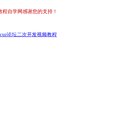
教程自学网感谢您的支持！
discuz论坛二次开发视频教程