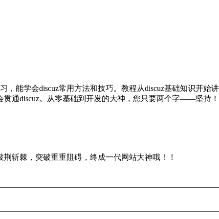
习，能学会discuz常用方法和技巧。教程从discuz基础知
贯通discuz。从零基础到开发的大神，您只要两个字——坚
披荆斩棘，突破重重阻碍，终成一代网站大神哦！！