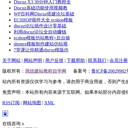
Discuz X3 30分钟入门教程全
Discuz基础功能使用视频教
WP百科网Discuz搭建论坛基础
ECSHOP插件大全 ecshop模板
discuz论坛插件设计零基础
利用discuz论坛全自动赚钱
ecshop模板仿站教程+后台操
shopex模板制作建站仿站视
7堂课让你精通discuz模版仿
关于网站
|
网站声明
|
用户反馈
|
下载帮助
|
联系我们
|
会员注册
版权所有：
屌丝建站教程自学网
备案号：
鲁ICP备20029982
站内所有资源仅供学习与参考，请勿用于商业用途，否则产生
免责声明：本站所有内容来源于互联网。如果本站部分内容侵
RSS订阅
|
网站地图
|
XML
在线咨询
x