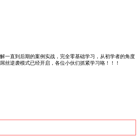
识开始讲解一直到后期的案例实战，完全零基础学习，从初学者的角度
持！屌丝逆袭模式已经开启，各位小伙们抓紧学习咯！！！