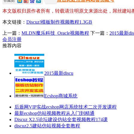
本文版权归原作者所有，转载请注明原文来源出处，屌丝建站
本文链接：
Discuz!模板制作视频教程1.3GB
上一篇：
MLDN魔乐科技_Oracle视频教程
下一篇：
2015最新
会员注册
推荐内容
2015最新discu
Ecshop商城系统
后盾网VIP实战ecshop网店系统技术二次开发课程
最新ecshop仿站视频教程从入门到精通
Discuz X2.5论坛建设仿站全套视频教程174课
discuz2.5建站仿站视频全套教程