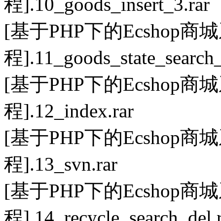
程].10_goods_insert_3.rar
[基于PHP下的Ecsho
程].11_goods_state_search_
[基于PHP下的Ecsho
程].12_index.rar
[基于PHP下的Ecsho
程].13_svn.rar
[基于PHP下的Ecsho
程].14_recycle_search_del.