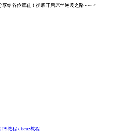
享给各位童鞋！彻底开启屌丝逆袭之路~~~
<
程
PS教程
discuz教程