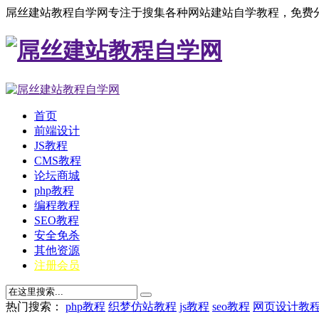
屌丝建站教程自学网专注于搜集各种网站建站自学教程，免费分
首页
前端设计
JS教程
CMS教程
论坛商城
php教程
编程教程
SEO教程
安全免杀
其他资源
注册会员
热门搜索：
php教程
织梦仿站教程
js教程
seo教程
网页设计教