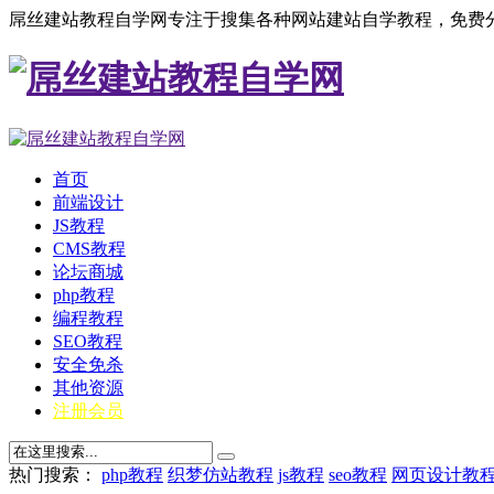
屌丝建站教程自学网专注于搜集各种网站建站自学教程，免费分
首页
前端设计
JS教程
CMS教程
论坛商城
php教程
编程教程
SEO教程
安全免杀
其他资源
注册会员
热门搜索：
php教程
织梦仿站教程
js教程
seo教程
网页设计教