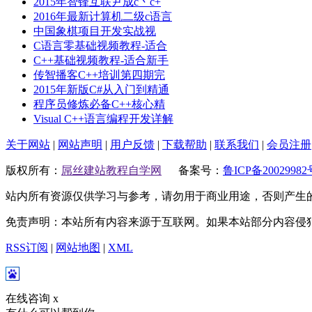
2015年智锋互联尹成c丶c+
2016年最新计算机二级c语言
中国象棋项目开发实战视
C语言零基础视频教程-适合
C++基础视频教程-适合新手
传智播客C++培训第四期完
2015年新版C#从入门到精通
程序员修炼必备C++核心精
Visual C++语言编程开发详解
关于网站
|
网站声明
|
用户反馈
|
下载帮助
|
联系我们
|
会员注册
版权所有：
屌丝建站教程自学网
备案号：
鲁ICP备20029982
站内所有资源仅供学习与参考，请勿用于商业用途，否则产生
免责声明：本站所有内容来源于互联网。如果本站部分内容侵
RSS订阅
|
网站地图
|
XML
在线咨询
x