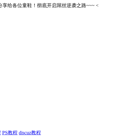
享给各位童鞋！彻底开启屌丝逆袭之路~~~
<
程
PS教程
discuz教程