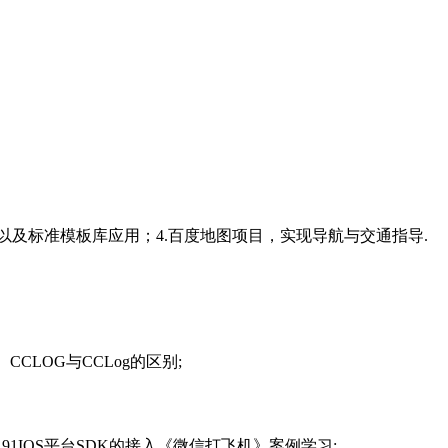
以及标准模板库应用；4.百度地图项目，实现导航与交通指导.
 CCLOG与CCLog的区别;
的接入，91IOS平台SDK的接入《微信打飞机》案例学习;