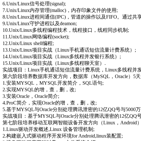
6.Unix/Linux信号处理(signal);
7.Unix/Linux内存管理(malloc)，内存印象文件的使用;
8.Unix/Linux进程间通信(IPC)，管道的操作以及FIFO。通
9.Unix/Linux守护进程以及deamon;
10.Unix/Linux多线程编程技术，线程接口，线程同步机制;
11.Unix/Linux网络编程(socket);
12.Unix/Linux shell编程;
13.Unix/Linux项目实战（Linux手机通话短信流量计费系统）;
14.Unix/Linux项目实战（Linux多线程并发银行系统）;
15.Unix/Linux项目实战（Linux多线程聊天室）.
实战项目：Linux手机通话短信流量计费系统，Linux多线程并
第六阶段培养数据库开发方向，数据库（MySQL，Oracle）5天
1.安装MYSQL，MYSQL开发简介，SQL语句;
2.实现MYSQL的增，查，删，改;
3.安装Oracle，Oracle简介;
4.ProC简介，实现Oracle的增，查，删，改;
5.基于MYSQL与Oracle分别处理腾讯泄密的12亿QQ号与5000
实战项目：基于MYSQL与Oracle分别处理腾讯泄密的12亿QQ号
第七阶段培养移动互联网智能设备开发方向（Linux，Android）
1.Linux驱动开发概述,Linux 设备管理机制;
2.构建嵌入式驱动程序开发环境for Android,linux装配置;