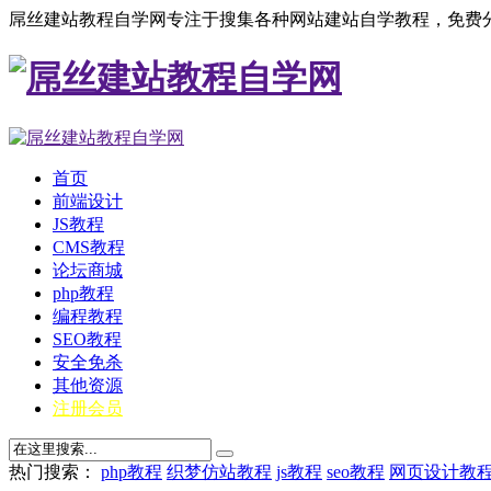
屌丝建站教程自学网专注于搜集各种网站建站自学教程，免费分
首页
前端设计
JS教程
CMS教程
论坛商城
php教程
编程教程
SEO教程
安全免杀
其他资源
注册会员
热门搜索：
php教程
织梦仿站教程
js教程
seo教程
网页设计教