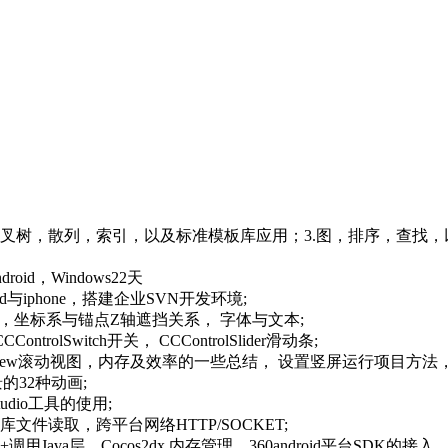
二叉树，散列，索引，以及标准模板库应用；3.图，排序，查找，
id，Windows22天
oid与iphone，搭建企业SVN开发环境;
加与tag，坐标系与锚点Z轴遮挡关系， 字体与文本;
ntrolSwitch开关， CCControlSlider滑动条;
crollView滚动视图，内存及效率的一些总结， 设置竖屏运行项目方法，
的32种动画;
dio工具的使用;
te数据库文件读取，跨平台网络HTTP/SOCKET;
++调用Java层，Cocos2dx 内存管理，360android平台SDK