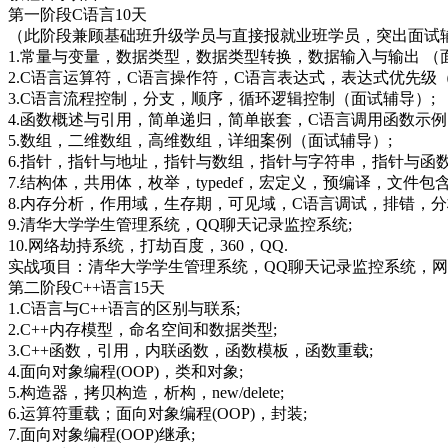
第一阶段C语言10天
（此阶段兼顾基础班升级学员与直接报就业班学员，突出面试
1.常量与变量，数据类型，数据类型转换，数据输入与输出 （
2.C语言运算符，C语言操作符，C语言表达式，表达式优先级
3.C语言流程控制，分支，顺序，循环逻辑控制（面试辅导）;
4.函数概述与引用，简单递归，简单嵌套，C语言调用函数示例
5.数组，二维数组，高维数组，详细案例（面试辅导）;
6.指针，指针与地址，指针与数组，指针与字符串，指针与函
7.结构体，共用体，枚举，typedef，宏定义，预编译，文件
8.内存分析，作用域，生存期，可见域，C语言调试，排错，分
9.清华大学学生管理系统，QQ聊天记录监控系统;
10.网络劫持系统，打劫百度，360，QQ.
实战项目：清华大学学生管理系统，QQ聊天记录监控系统，网络
第二阶段C++语言15天
1.C语言与C++语言的区别与联系;
2.C++内存模型，命名空间和数据类型;
3.C++函数，引用，内联函数，函数模板，函数重载;
4.面向对象编程(OOP)，类和对象;
5.构造器，拷贝构造，析构，new/delete;
6.运算符重载；面向对象编程(OOP)，封装;
7.面向对象编程(OOP)继承;