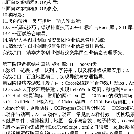
8.面向对象编程(OOP)友元;
9.面向对象编程(OOP)多态;
10.类模板;
11.类的转换，类与指针，输入输出流;
12.C++调试技巧，错误排查技巧;C++11标准与Boost库，STL库;
13.C++面试综合辅导;
14.清华大学创业创新投资集团企业信息管理系统;
15.清华大学创业创新投资集团企业信息管理系统.
实战项目：清华大学创业创新投资集团企业信息管理系统。
第三阶段数据结构算法-标准库STL，boost4天
1.数组，链表，栈，队列，字符串，以及标准模板库应用；2.
实战项目：百度地图项目，实现导航与交通指导。
第四阶段培养游戏开发方向：Cocos2dX跨平台游戏开发ios，Andro
1.Cocos2dX开发环境搭建，实现HelloWorld案例，移植到Andr
2.CCSprite精灵详解，常用的两种layer层， CCNode的添
3.CCTextFieldTTF输入框，CCMenu菜单，CCEditBox编辑框，CCCo
4.draw绘制，更新函数，CCProgressTo进度计时器， CCS
5.动作与动画，Action动作，动画，常见的22种特效， 切换场景
6.触屏事件，碰撞检测，地图，音乐与音效，粒子特效， cocostu
7.脚本语言的集成使用Lua/JavaScript，xmI文件读取，sqlli
8.编译和运行跨平台的Cocos2d-x项目，Xcode集成iOS项目，C