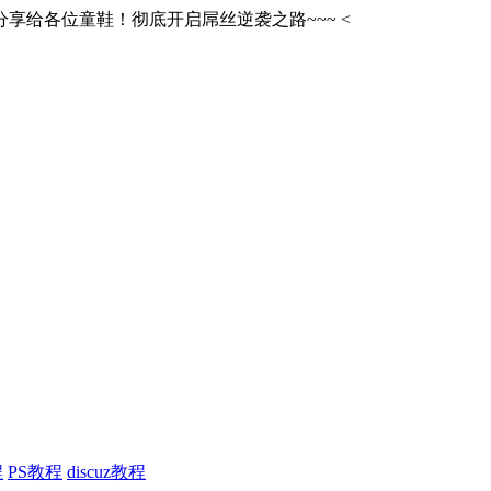
享给各位童鞋！彻底开启屌丝逆袭之路~~~
<
程
PS教程
discuz教程