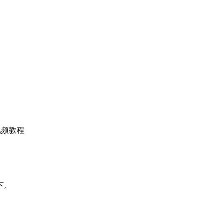
视频教程
下。