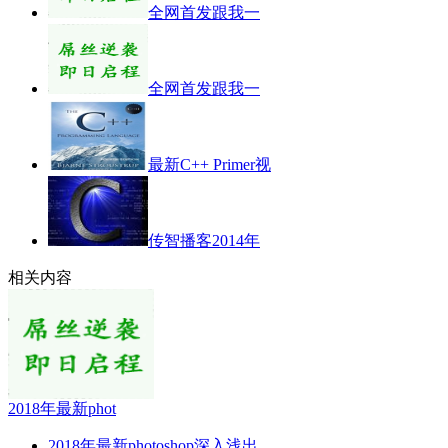
全网首发跟我一
全网首发跟我一
最新C++ Primer视
传智播客2014年
相关内容
2018年最新phot
2018年最新photoshop深入浅出