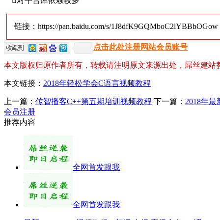
对平台库依赖较多
链接：https://pan.baidu.com/s/1J8dfK9GQMboC2lYBBbOG
点击此处注册网站会员账号
本文版权归原作者所有，转载请注明原文来源出处，屌丝建站
本文链接：
2018年轻松学会C语言视频教程
上一篇：
传智播客C++第五期培训视频教程
下一篇：
2018年最
会员注册
推荐内容
全网首发跟我
全网首发跟我