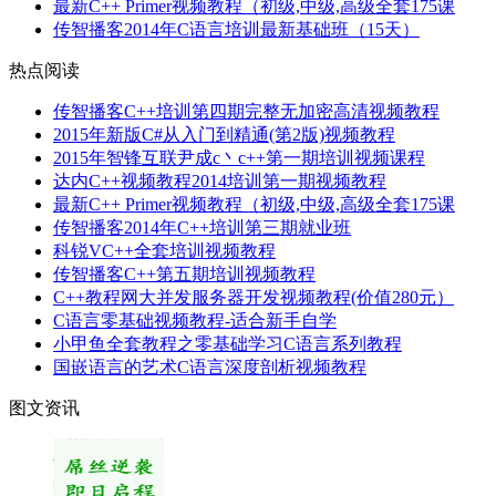
最新C++ Primer视频教程（初级,中级,高级全套175课
传智播客2014年C语言培训最新基础班（15天）
热点阅读
传智播客C++培训第四期完整无加密高清视频教程
2015年新版C#从入门到精通(第2版)视频教程
2015年智锋互联尹成c丶c++第一期培训视频课程
达内C++视频教程2014培训第一期视频教程
最新C++ Primer视频教程（初级,中级,高级全套175课
传智播客2014年C++培训第三期就业班
科锐VC++全套培训视频教程
传智播客C++第五期培训视频教程
C++教程网大并发服务器开发视频教程(价值280元）
C语言零基础视频教程-适合新手自学
小甲鱼全套教程之零基础学习C语言系列教程
国嵌语言的艺术C语言深度剖析视频教程
图文资讯