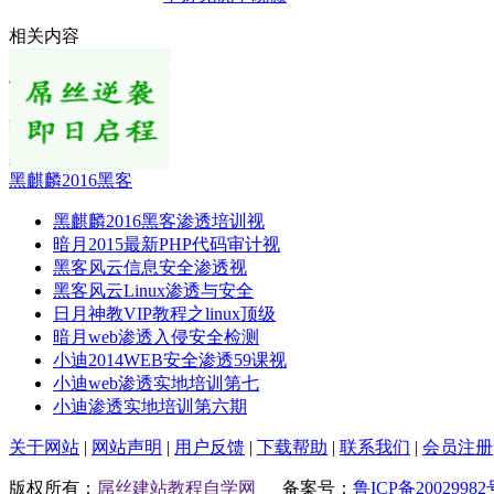
相关内容
黑麒麟2016黑客
黑麒麟2016黑客渗透培训视
暗月2015最新PHP代码审计视
黑客风云信息安全渗透视
黑客风云Linux渗透与安全
日月神教VIP教程之linux顶级
暗月web渗透入侵安全检测
小迪2014WEB安全渗透59课视
小迪web渗透实地培训第七
小迪渗透实地培训第六期
关于网站
|
网站声明
|
用户反馈
|
下载帮助
|
联系我们
|
会员注册
版权所有：
屌丝建站教程自学网
备案号：
鲁ICP备20029982