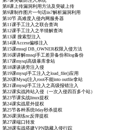
第7课突破防注入系统
第8课上传漏洞利用方法及突破上传
第9课制作图片一句话iis7解析漏洞利用
第10节 高难度入侵内网服务器
第11课手工注入之联合查询
第12课手工注入之半猜解查询
第13课 搜索型注入
第14课Access偏移注入
第15课mssql DB_OWNER权限入侵方法
第16课讲解mssql手工差异备份和log备份
第17课mysql高级暴库拿站
第18课谈谈旁注入侵
第19课mysql手工注入之load_file()应用
第20课Mysql注入root不能into outfile拿站
第21课mysql手工注入之高级报错注入
第22课实战跨站入侵（一次入侵四百多个站）
第23节课实战linux提权
第24课实战星外提权
第25节各种系统0day秒杀提权
第26课演练nc反弹提权
第27课端口转发
第28课实战搭建VPN隐藏入侵行踪