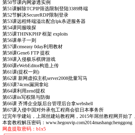
第50节课内网渗透实例
第51课解除TCPIP筛选限制登陆3389终端
第52节解决SecureRDP限制登录
第53课远程终端溢出配合lpk杀进服务器
第54课同服嗅探
第55课THINKPHP 框架 exploits
第56课单子一则
第57课cmseasy 0day利用教材
第58课Gene6 FTP 提权
第59课入侵极乐棋牌游戏
第60课eWebEditor构造上传
第61课(提权一则)
第62课 新网虚拟主机server2008批量写马
第63课74cms漏洞拿站
第64课利用zend提权
第65课iis写权限与防御
第66课 齐博企业版后台管理后台拿webshell
第67课入侵中国对外承包工程商会驻日本事务所
过完年学建站，上屌丝建站教程网，2015年屌丝教程网开始
本套教程解压密码：www.hegouvip.com2014mashangchenggong
网盘提取密码：b1x5