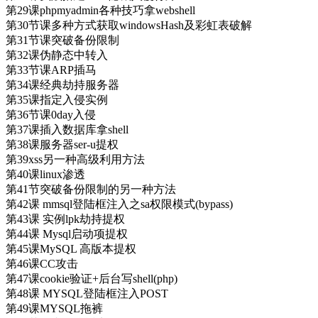
第29课phpmyadmin各种技巧拿webshell
第30节课多种方式获取windowsHash及彩虹表破解
第31节课突破备份限制
第32课伪静态中转入
第33节课ARP插马
第34课经典劫持服务器
第35课指定入侵实例
第36节课0day入侵
第37课插入数据库拿shell
第38课服务器ser-u提权
第39xss另一种高级利用方法
第40课linux渗透
第41节突破备份限制的另一种方法
第42课 mmsql登陆框注入之sa权限模式(bypass)
第43课 实例lpk劫持提权
第44课 Mysql启动项提权
第45课MySQL 高版本提权
第46课CC攻击
第47课cookie验证+后台写shell(php)
第48课 MYSQL登陆框注入POST
第49课MYSQL拖裤