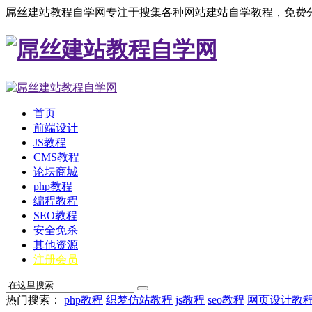
屌丝建站教程自学网专注于搜集各种网站建站自学教程，免费分
首页
前端设计
JS教程
CMS教程
论坛商城
php教程
编程教程
SEO教程
安全免杀
其他资源
注册会员
热门搜索：
php教程
织梦仿站教程
js教程
seo教程
网页设计教