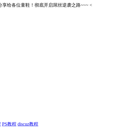
享给各位童鞋！彻底开启屌丝逆袭之路~~~
<
程
PS教程
discuz教程