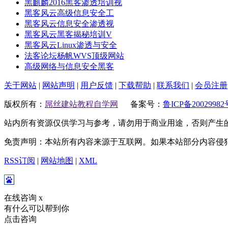
黑麒麟2016黑客渗透培训视
黑客风云高级信息安全工
黑客风云信息安全渗透视
黑客风云黑客揭秘培训V
黑客风云Linux渗透与安全
法客论坛杨帆WVS顶级网站
高级网络与信息安全黑客
关于网站
|
网站声明
|
用户反馈
|
下载帮助
|
联系我们
|
会员注册
版权所有：
屌丝建站教程自学网
备案号：
鲁ICP备20029982
站内所有资源仅供学习与参考，请勿用于商业用途，否则产生
免责声明：本站所有内容来源于互联网。如果本站部分内容侵
RSS订阅
|
网站地图
|
XML
在线咨询
x
有什么可以帮到你
点击咨询