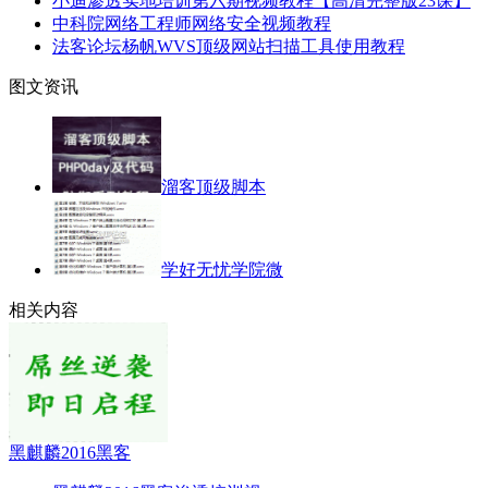
小迪渗透实地培训第六期视频教程【高清完整版23课】
中科院网络工程师网络安全视频教程
法客论坛杨帆WVS顶级网站扫描工具使用教程
图文资讯
溜客顶级脚本
学好无忧学院微
相关内容
黑麒麟2016黑客