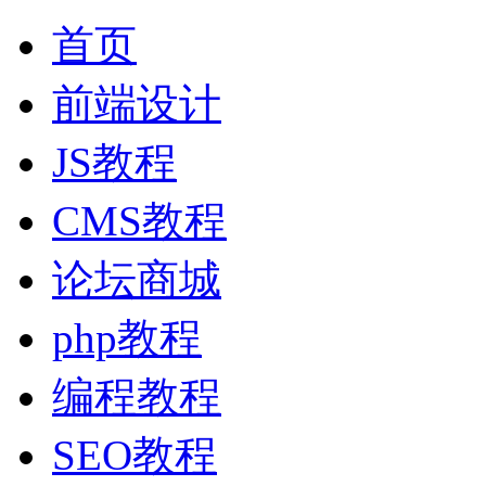
首页
前端设计
JS教程
CMS教程
论坛商城
php教程
编程教程
SEO教程