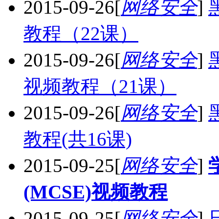
2015-09-26
[
网络安全
]
教程（22课）
2015-09-26
[
网络安全
]
视频教程（21课）
2015-09-26
[
网络安全
]
教程(共16课)
2015-09-25
[
网络安全
]
(MCSE)视频教程
2015-09-25
[
网络安全
]