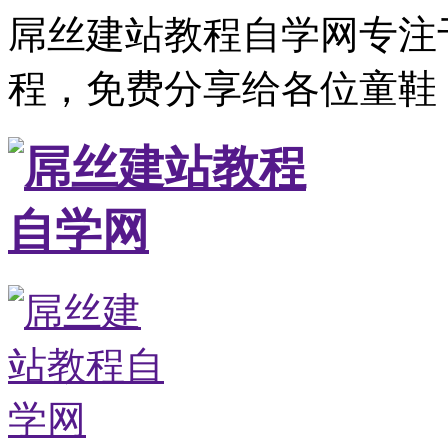
屌丝建站教程自学网专注
程，免费分享给各位童鞋