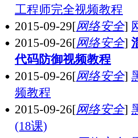
工程师完全视频教程
2015-09-29
[
网络安全
]
2015-09-26
[
网络安全
]
代码防御视频教程
2015-09-26
[
网络安全
]
频教程
2015-09-26
[
网络安全
]
(18课)