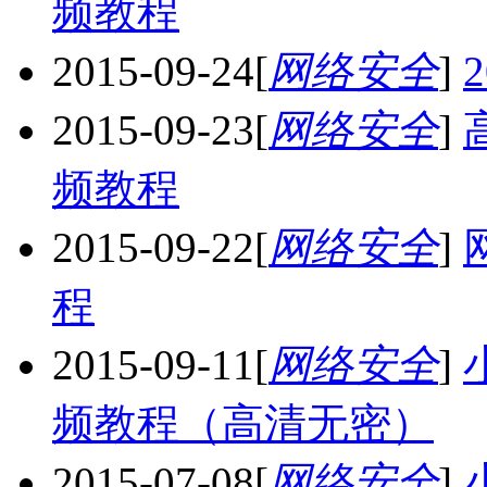
频教程
2015-09-24
[
网络安全
]
2015-09-23
[
网络安全
]
频教程
2015-09-22
[
网络安全
]
程
2015-09-11
[
网络安全
]
频教程（高清无密）
2015-07-08
[
网络安全
]