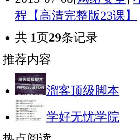
程【高清完整版23课】
共
1
页
29
条记录
推荐内容
溜客顶级脚本
学好无忧学院
热点阅读