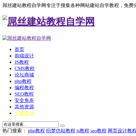
屌丝建站教程自学网专注于搜集各种网站建站自学教程，免费分
首页
前端设计
JS教程
CMS教程
论坛商城
php教程
编程教程
SEO教程
安全免杀
其他资源
注册会员
热门搜索：
php教程
织梦仿站教程
js教程
seo教程
网页设计教