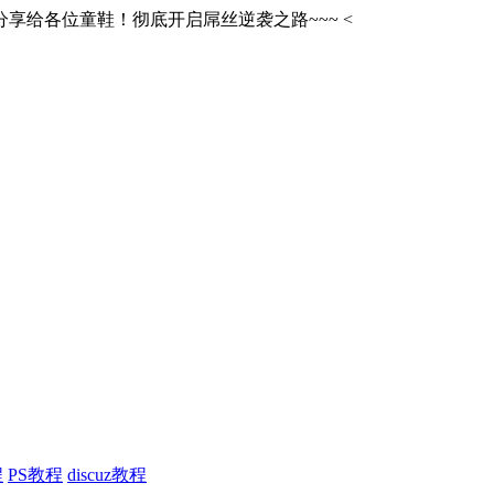
享给各位童鞋！彻底开启屌丝逆袭之路~~~
<
程
PS教程
discuz教程