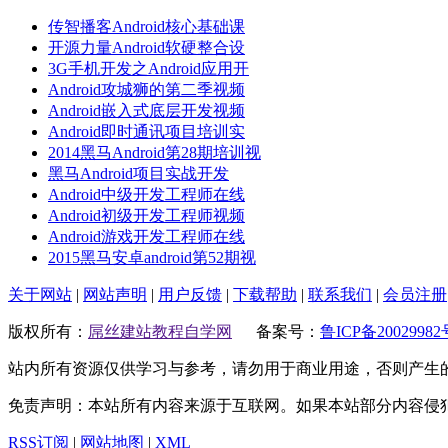
传智播客Android核心基础课
开源力量Android软硬整合设
3G手机开发之Android应用开
Android攻城狮的第二季视频
Android嵌入式底层开发视频
Android即时通讯项目培训实
2014黑马Android第28期培训视
黑马Android项目实战开发
Android中级开发工程师在线
Android初级开发工程师视频
Android游戏开发工程师在线
2015黑马安卓android第52期视
关于网站
|
网站声明
|
用户反馈
|
下载帮助
|
联系我们
|
会员注册
版权所有：
屌丝建站教程自学网
备案号：
鲁ICP备20029982
站内所有资源仅供学习与参考，请勿用于商业用途，否则产生
免责声明：本站所有内容来源于互联网。如果本站部分内容侵
RSS订阅
|
网站地图
|
XML