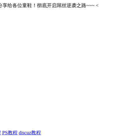
享给各位童鞋！彻底开启屌丝逆袭之路~~~
<
程
PS教程
discuz教程