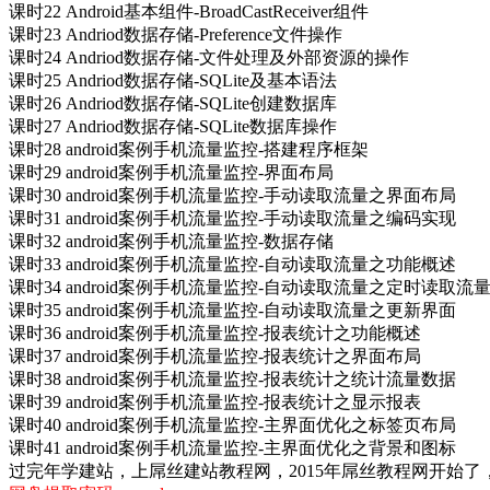
课时22 Android基本组件-BroadCastReceiver组件
课时23 Andriod数据存储-Preference文件操作
课时24 Andriod数据存储-文件处理及外部资源的操作
课时25 Andriod数据存储-SQLite及基本语法
课时26 Andriod数据存储-SQLite创建数据库
课时27 Andriod数据存储-SQLite数据库操作
课时28 android案例手机流量监控-搭建程序框架
课时29 android案例手机流量监控-界面布局
课时30 android案例手机流量监控-手动读取流量之界面布局
课时31 android案例手机流量监控-手动读取流量之编码实现
课时32 android案例手机流量监控-数据存储
课时33 android案例手机流量监控-自动读取流量之功能概述
课时34 android案例手机流量监控-自动读取流量之定时读取流
课时35 android案例手机流量监控-自动读取流量之更新界面
课时36 android案例手机流量监控-报表统计之功能概述
课时37 android案例手机流量监控-报表统计之界面布局
课时38 android案例手机流量监控-报表统计之统计流量数据
课时39 android案例手机流量监控-报表统计之显示报表
课时40 android案例手机流量监控-主界面优化之标签页布局
课时41 android案例手机流量监控-主界面优化之背景和图标
过完年学建站，上屌丝建站教程网，2015年屌丝教程网开始