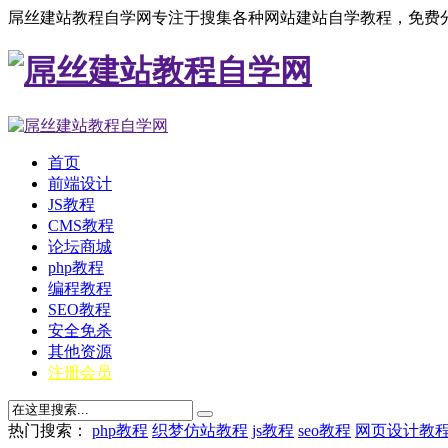
屌丝建站教程自学网专注于搜集各种网站建站自学教程，免费分
首页
前端设计
JS教程
CMS教程
论坛商城
php教程
编程教程
SEO教程
安全免杀
其他资源
注册会员
热门搜索：
php教程
织梦仿站教程
js教程
seo教程
网页设计教