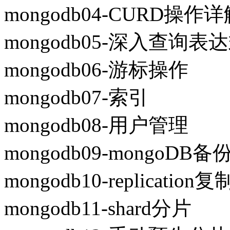
mongodb04-CURD操作
mongodb05-深入查询表
mongodb06-游标操作
mongodb07-索引
mongodb08-用户管理
mongodb09-mongoDB
mongodb10-replication
mongodb11-shard分片