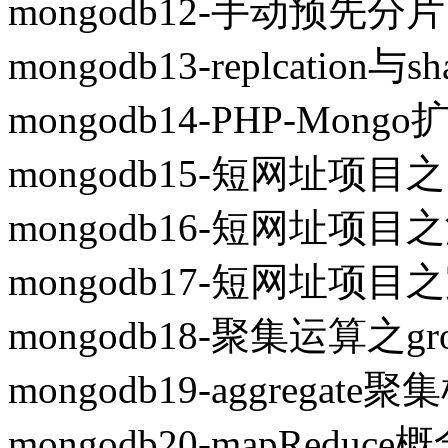
mongodb12-手动预先分片
mongodb13-replcatio
mongodb14-PHP-Mo
mongodb15-短网址项
mongodb16-短网址项
mongodb17-短网址项
mongodb18-聚集运算之gr
mongodb19-aggregate
mongodb20-mapReduc