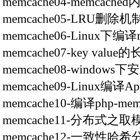
memcache04-memcac
memcache05-LRU删除机
memcache06-Linux下编译m
memcache07-key valu
memcache08-windows下安
memcache09-Linux编译Ap
memcache10-编译php-me
memcache11-分布式
memcache12-一致性