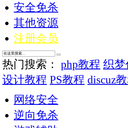
安全免杀
其他资源
注册会员
热门搜索：
php教程
织梦
设计教程
PS教程
discuz
网络安全
逆向免杀