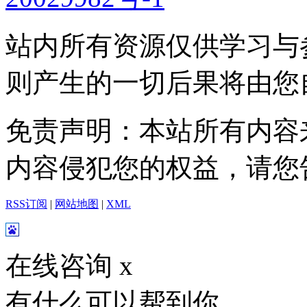
站内所有资源仅供学习与
则产生的一切后果将由您
免责声明：本站所有内容
内容侵犯您的权益，请您
RSS订阅
|
网站地图
|
XML
在线咨询
x
有什么可以帮到你