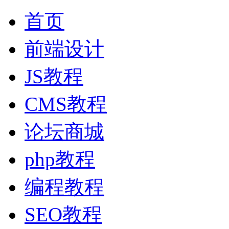
首页
前端设计
JS教程
CMS教程
论坛商城
php教程
编程教程
SEO教程