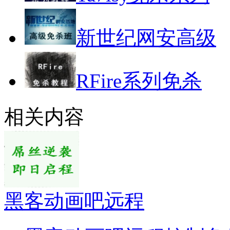
新世纪网安高级
RFire系列免杀
相关内容
黑客动画吧远程