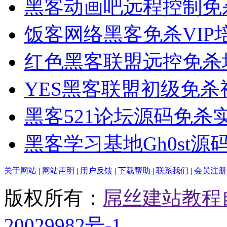
黑客动画吧远程控制免
饭客网络黑客免杀VIP
红色黑客联盟远控免杀
YES黑客联盟初级免杀
黑客521论坛源码免杀
黑客学习基地Gh0st源
关于网站
|
网站声明
|
用户反馈
|
下载帮助
|
联系我们
|
会员注册
版权所有：
屌丝建站教程
20029982号-1