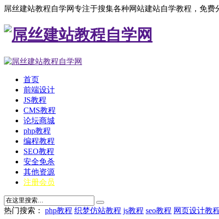
屌丝建站教程自学网专注于搜集各种网站建站自学教程，免费分
首页
前端设计
JS教程
CMS教程
论坛商城
php教程
编程教程
SEO教程
安全免杀
其他资源
注册会员
热门搜索：
php教程
织梦仿站教程
js教程
seo教程
网页设计教