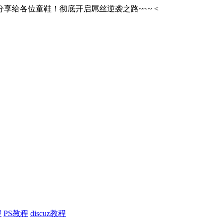
享给各位童鞋！彻底开启屌丝逆袭之路~~~
<
程
PS教程
discuz教程