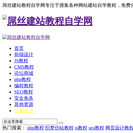
屌丝建站教程自学网专注于搜集各种网站建站自学教程，免费分
首页
前端设计
JS教程
CMS教程
论坛商城
php教程
编程教程
SEO教程
安全免杀
其他资源
注册会员
热门搜索：
php教程
织梦仿站教程
js教程
seo教程
网页设计教