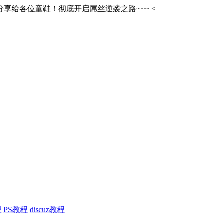
享给各位童鞋！彻底开启屌丝逆袭之路~~~
<
程
PS教程
discuz教程