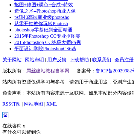
抠图+修图+调色+合成+特效
造像之术--Photoshop商业人像
ps纽扣高端商业级photosho
从零开始教你玩转Photosh
photoshop零基础到全面精通
2015年Photoshop CC专业抠图零
2015Photoshop CC终极大师PS视
平面设计学院PhotoshopCS6基
关于网站
|
网站声明
|
用户反馈
|
下载帮助
|
联系我们
|
会员注册
版权所有：
屌丝建站教程自学网
备案号：
鲁ICP备20029982
站内所有资源仅供学习与参考，请勿用于商业用途，否则产生
免责声明：本站所有内容来源于互联网。如果本站部分内容侵
RSS订阅
|
网站地图
|
XML
在线咨询
x
有什么可以帮到你