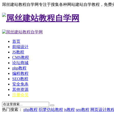
屌丝建站教程自学网专注于搜集各种网站建站自学教程，免费分
首页
前端设计
JS教程
CMS教程
论坛商城
php教程
编程教程
SEO教程
安全免杀
其他资源
注册会员
热门搜索：
php教程
织梦仿站教程
js教程
seo教程
网页设计教