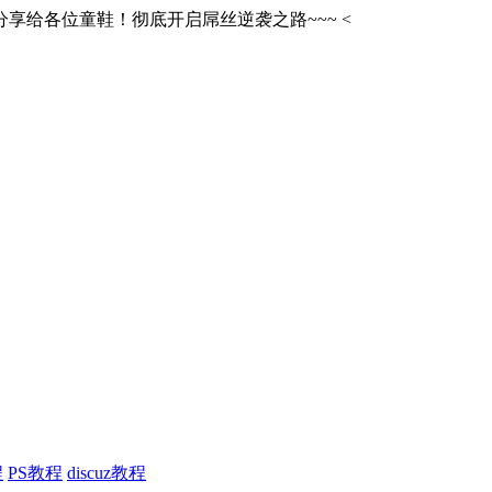
享给各位童鞋！彻底开启屌丝逆袭之路~~~
<
程
PS教程
discuz教程