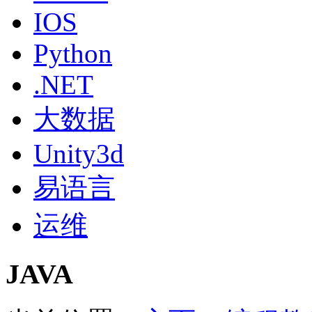
IOS
Python
.NET
大数据
Unity3d
易语言
运维
JAVA