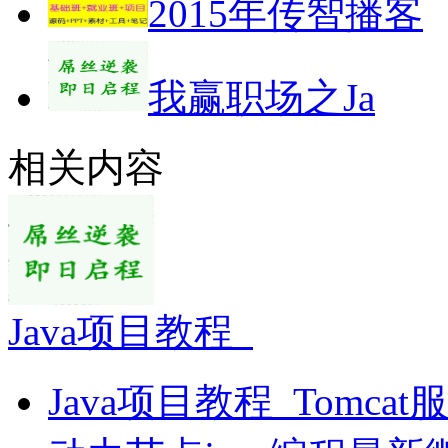
2015年传智播客
我赢职场之Ja
相关内容
Java项目教程_
Java项目教程_Tomca