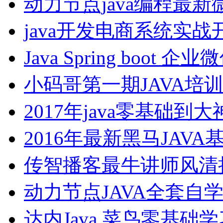
动力节点java编程最新
java开发电商系统实战
Java Spring boot 企
小码哥第一期JAVA培
2017年java零基础到
2016年最新黑马JAVA
传智播客最牛讲师风清
动力节点JAVA全套自
达内Java 菜鸟零基础学