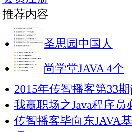
推荐内容
圣思园中国人
尚学堂JAVA 4个
2015年传智播客第33期
我赢职场之Java程序
传智播客毕向东JAVA