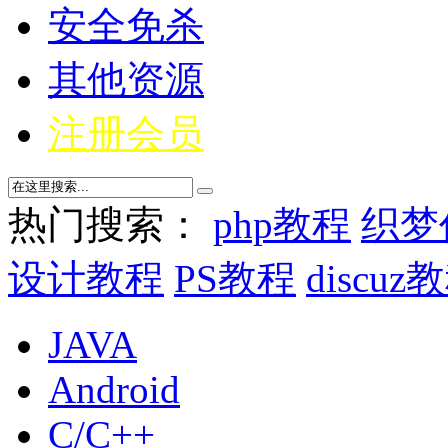
安全免杀
其他资源
注册会员
热门搜索：
php教程
织梦
设计教程
PS教程
discuz
JAVA
Android
C/C++