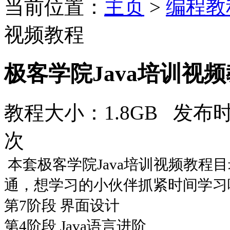
当前位置：
主页
>
编程教
视频教程
极客学院Java培训视
教程大小：1.8GB 发布时
次
本套极客学院Java培训视频教程
通，想学习的小伙伴抓紧时间学习
第7阶段 界面设计
第4阶段 Java语言进阶