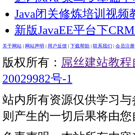
Java闭关修炼培训视频
新版JavaEE平台下CR
关于网站
|
网站声明
|
用户反馈
|
下载帮助
|
联系我们
|
会员注册
版权所有：
屌丝建站教程
20029982号-1
站内所有资源仅供学习与
则产生的一切后果将由您