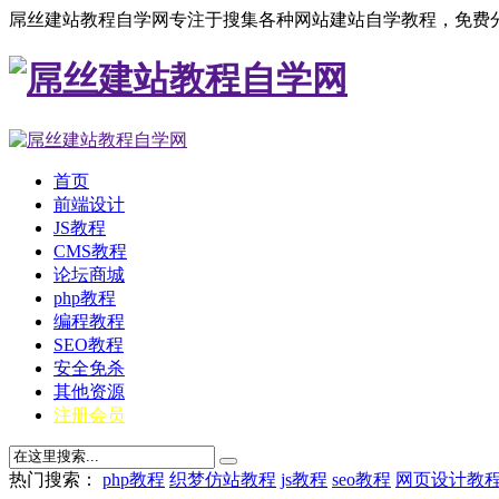
屌丝建站教程自学网专注于搜集各种网站建站自学教程，免费分
首页
前端设计
JS教程
CMS教程
论坛商城
php教程
编程教程
SEO教程
安全免杀
其他资源
注册会员
热门搜索：
php教程
织梦仿站教程
js教程
seo教程
网页设计教