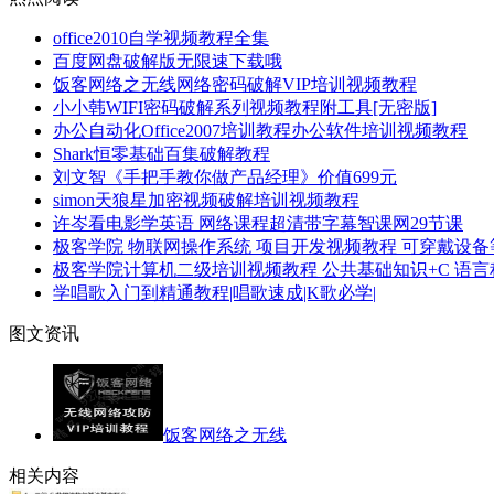
office2010自学视频教程全集
百度网盘破解版无限速下载哦
饭客网络之无线网络密码破解VIP培训视频教程
小小韩WIFI密码破解系列视频教程附工具[无密版]
办公自动化Office2007培训教程办公软件培训视频教程
Shark恒零基础百集破解教程
刘文智《手把手教你做产品经理》价值699元
simon天狼星加密视频破解培训视频教程
许岑看电影学英语 网络课程超清带字幕智课网29节课
极客学院 物联网操作系统 项目开发视频教程 可穿戴设
极客学院计算机二级培训视频教程 公共基础知识+C 语
学唱歌入门到精通教程|唱歌速成|K歌必学|
图文资讯
饭客网络之无线
相关内容