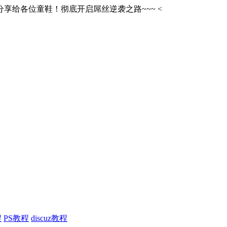
享给各位童鞋！彻底开启屌丝逆袭之路~~~
<
程
PS教程
discuz教程