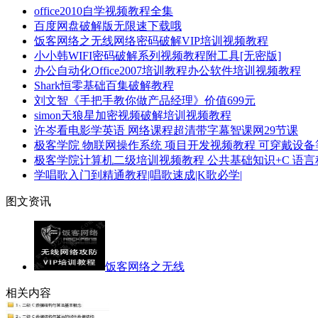
office2010自学视频教程全集
百度网盘破解版无限速下载哦
饭客网络之无线网络密码破解VIP培训视频教程
小小韩WIFI密码破解系列视频教程附工具[无密版]
办公自动化Office2007培训教程办公软件培训视频教程
Shark恒零基础百集破解教程
刘文智《手把手教你做产品经理》价值699元
simon天狼星加密视频破解培训视频教程
许岑看电影学英语 网络课程超清带字幕智课网29节课
极客学院 物联网操作系统 项目开发视频教程 可穿戴设
极客学院计算机二级培训视频教程 公共基础知识+C 语
学唱歌入门到精通教程|唱歌速成|K歌必学|
图文资讯
饭客网络之无线
相关内容