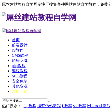
屌丝建站教程自学网专注于搜集各种网站建站自学教程，免费分
首页
前端设计
JS教程
CMS教程
论坛商城
php教程
编程教程
SEO教程
安全免杀
其他资源
注册会员
热门搜索：
php教程
织梦仿站教程
js教程
seo教程
网页设计教