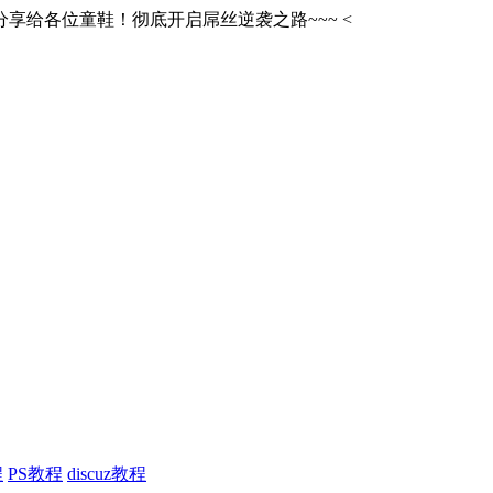
享给各位童鞋！彻底开启屌丝逆袭之路~~~
<
程
PS教程
discuz教程