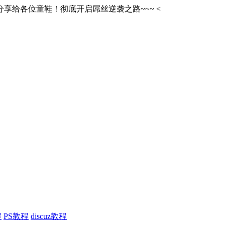
享给各位童鞋！彻底开启屌丝逆袭之路~~~
<
程
PS教程
discuz教程