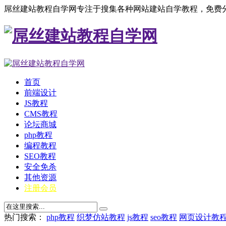
屌丝建站教程自学网专注于搜集各种网站建站自学教程，免费分
首页
前端设计
JS教程
CMS教程
论坛商城
php教程
编程教程
SEO教程
安全免杀
其他资源
注册会员
热门搜索：
php教程
织梦仿站教程
js教程
seo教程
网页设计教