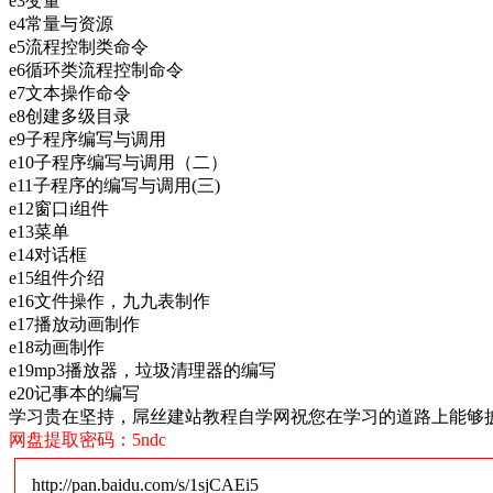
e3变量
e4常量与资源
e5流程控制类命令
e6循环类流程控制命令
e7文本操作命令
e8创建多级目录
e9子程序编写与调用
e10子程序编写与调用（二）
e11子程序的编写与调用(三)
e12窗口i组件
e13菜单
e14对话框
e15组件介绍
e16文件操作，九九表制作
e17播放动画制作
e18动画制作
e19mp3播放器，垃圾清理器的编写
e20记事本的编写
学习贵在坚持，屌丝建站教程自学网祝您在学习的道路上能够
网盘提取密码：5ndc
http://pan.baidu.com/s/1sjCAEi5