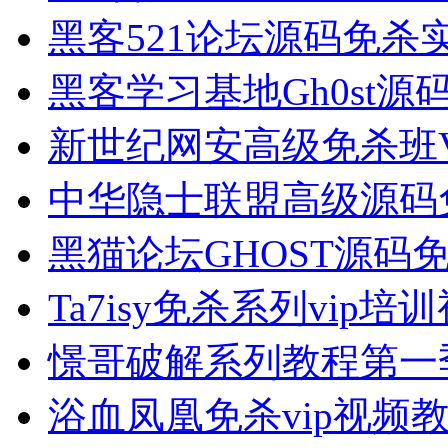
黑客521论坛源码免杀
黑客学习基地Gh0st
新世纪网安高级免杀班V
中华隐士联盟高级源码
黑猫论坛GHOST源码免
Ta7isy免杀系列vip
憬哥破解系列教程第一
浴血凤凰免杀vip视频