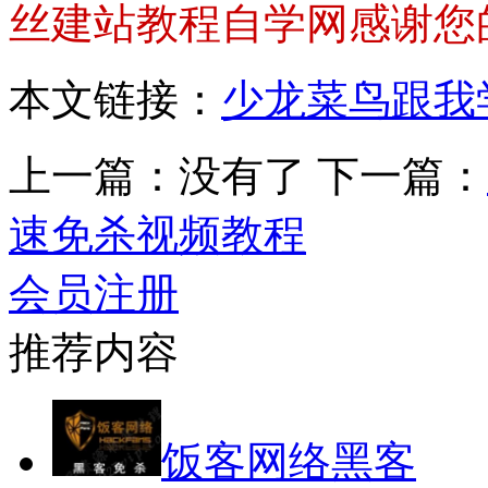
丝建站教程自学网感谢您
本文链接：
少龙菜鸟跟我
上一篇：没有了 下一篇：
速免杀视频教程
会员注册
推荐内容
饭客网络黑客