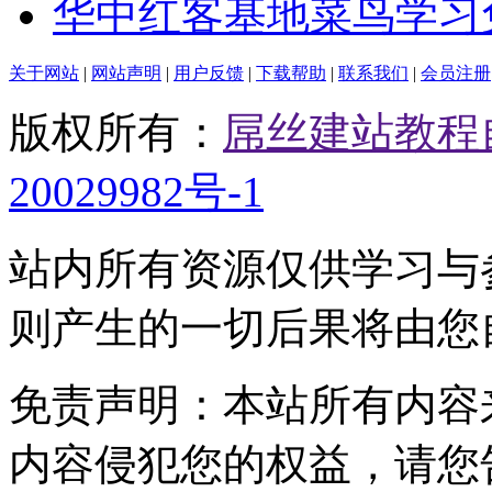
华中红客基地菜鸟学习
关于网站
|
网站声明
|
用户反馈
|
下载帮助
|
联系我们
|
会员注册
版权所有：
屌丝建站教程
20029982号-1
站内所有资源仅供学习与
则产生的一切后果将由您
免责声明：本站所有内容
内容侵犯您的权益，请您