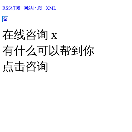
RSS订阅
|
网站地图
|
XML
在线咨询
x
有什么可以帮到你
点击咨询