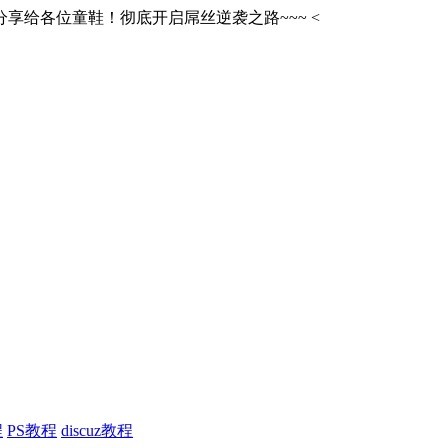
享给各位童鞋！彻底开启屌丝逆袭之路~~~
<
程
PS教程
discuz教程