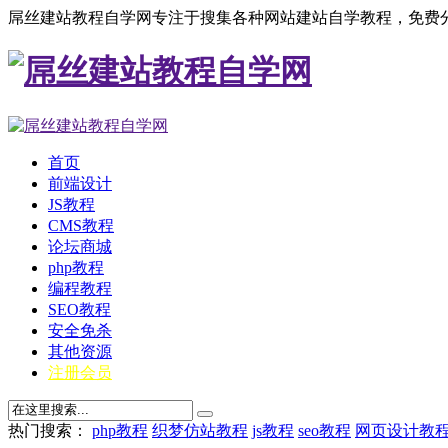
屌丝建站教程自学网专注于搜集各种网站建站自学教程，免费分
首页
前端设计
JS教程
CMS教程
论坛商城
php教程
编程教程
SEO教程
安全免杀
其他资源
注册会员
热门搜索：
php教程
织梦仿站教程
js教程
seo教程
网页设计教