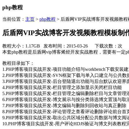
php教程
当前位置：
主页
>
php教程
> 后盾网VIP实战博客开发视频教
后盾网VIP实战博客开发视频教程模板制
教程大小：1.17GB 发布时间：2015-03-26 下载次数：
次
本套php教程是后盾网vip博客烯烃开发实战教程，需要有一定
教程目录如下：
1.PHP博客项目实战开发-项目功能介绍与workbench下载安
2.PHP博客项目实战开发-SVN框架下载与单入口建立与公共
3.PHP博客项目实战开发-后台登陆退出功能与后台默认欢迎界
4.PHP博客项目实战开发-栏目管理之添加显示关闭栏目功能
5.PHP博客项目实战开发-栏目管理之编辑删除栏目与文章管理
6.PHP博客项目实战开发-博文展示与按分类筛选博文置顶与取
7.PHP博客项目实战开发-博文编辑与删除到回收站与真正删除
8.PHP博客项目实战开发-评论管理之查看评论删除评论前台首
9.PHP博客项目实战开发-取出公共区域分配公共数据与博文阅
10.PHP博客项目实战开发-用户评论HDJS验证与博文列表教程