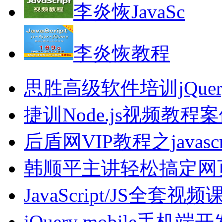
李炎恢JavaSc
李炎恢教程
思胜高级软件培训jQue
捷训Node.js视频教程
后盾网VIP教程之java
韩顺平主讲轻松搞定网页设计
JavaScript/JS全套
jQuery mobile手