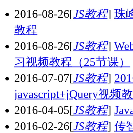
2016-08-26
[
JS教程
]
珠峰
教程
2016-08-26
[
JS教程
]
We
习视频教程（25节课）
2016-07-07
[
JS教程
]
20
javascript+jQuery视频
2016-04-05
[
JS教程
]
Ja
2016-02-26
[
JS教程
]
传智