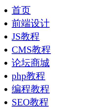
首页
前端设计
JS教程
CMS教程
论坛商城
php教程
编程教程
SEO教程