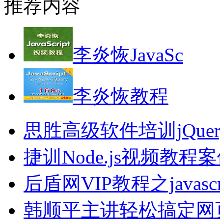
推荐内容
李炎恢JavaSc
李炎恢教程
思胜高级软件培训jQue
捷训Node.js视频教程
后盾网VIP教程之java
韩顺平主讲轻松搞定网页设计