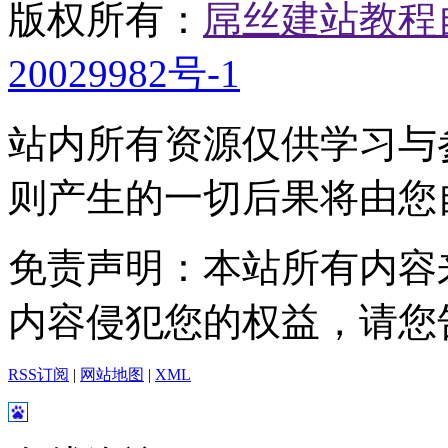
版权所有：
屌丝建站教程
20029982号-1
站内所有资源仅供学习与
则产生的一切后果将由您
免责声明：本站所有内容
内容侵犯您的权益，请您
RSS订阅
|
网站地图
|
XML