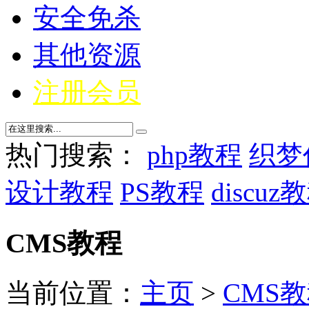
安全免杀
其他资源
注册会员
热门搜索：
php教程
织梦
设计教程
PS教程
discuz
CMS教程
当前位置：
主页
>
CMS