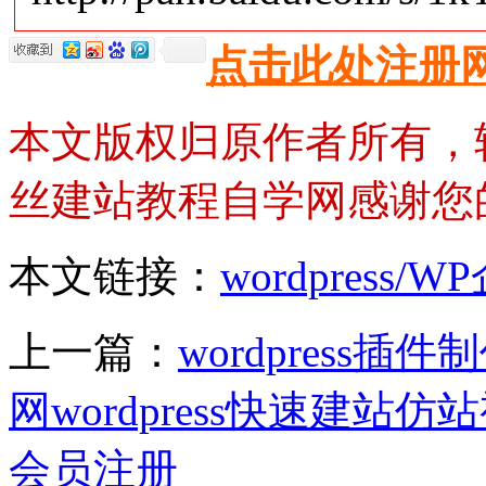
点击此处注册
本文版权归原作者所有，
丝建站教程自学网感谢您
本文链接：
wordpres
上一篇：
wordpress插
网wordpress快速建站
会员注册