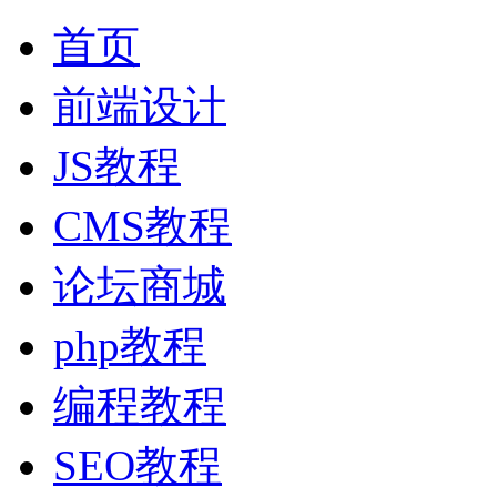
首页
前端设计
JS教程
CMS教程
论坛商城
php教程
编程教程
SEO教程