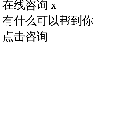
在线咨询
x
有什么可以帮到你
点击咨询