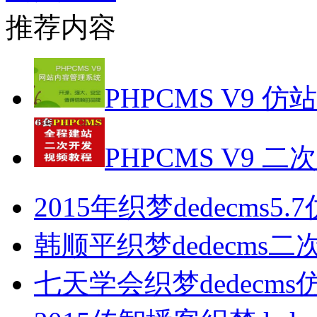
推荐内容
PHPCMS V9 仿
PHPCMS V9 二
2015年织梦dedecms5
韩顺平织梦dedecms
七天学会织梦dedecm