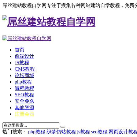
屌丝建站教程自学网专注于搜集各种网站建站自学教程，免费分
首页
前端设计
JS教程
CMS教程
论坛商城
php教程
编程教程
SEO教程
安全免杀
其他资源
注册会员
热门搜索：
php教程
织梦仿站教程
js教程
seo教程
网页设计教