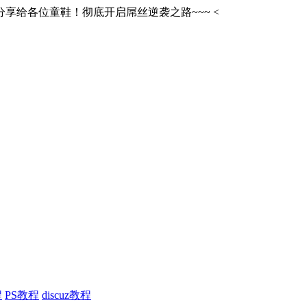
享给各位童鞋！彻底开启屌丝逆袭之路~~~
<
程
PS教程
discuz教程