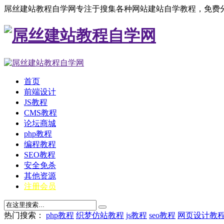
屌丝建站教程自学网专注于搜集各种网站建站自学教程，免费分
首页
前端设计
JS教程
CMS教程
论坛商城
php教程
编程教程
SEO教程
安全免杀
其他资源
注册会员
热门搜索：
php教程
织梦仿站教程
js教程
seo教程
网页设计教