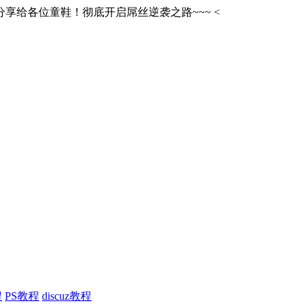
享给各位童鞋！彻底开启屌丝逆袭之路~~~
<
程
PS教程
discuz教程