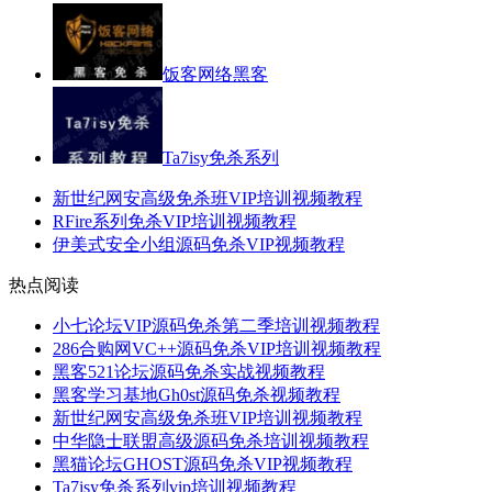
饭客网络黑客
Ta7isy免杀系列
新世纪网安高级免杀班VIP培训视频教程
RFire系列免杀VIP培训视频教程
伊美式安全小组源码免杀VIP视频教程
热点阅读
小七论坛VIP源码免杀第二季培训视频教程
286合购网VC++源码免杀VIP培训视频教程
黑客521论坛源码免杀实战视频教程
黑客学习基地Gh0st源码免杀视频教程
新世纪网安高级免杀班VIP培训视频教程
中华隐士联盟高级源码免杀培训视频教程
黑猫论坛GHOST源码免杀VIP视频教程
Ta7isy免杀系列vip培训视频教程