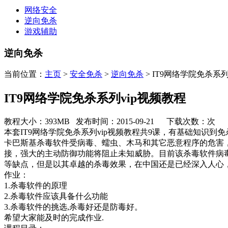
网络安全
逆向免杀
游戏辅助
逆向免杀
当前位置：
主页
>
安全免杀
>
逆向免杀
> IT9网络学院免杀系列
IT9网络学院免杀系列vip视频教程
教程大小：393MB 发布时间：2015-09-21 下载次数：
次
本套IT9网络学院免杀系列vip视频教程共9课，有基础知识
卡巴斯基杀毒软件受病毒、蠕虫、木马和其它恶意程序的危害，
接，强大的主动防御功能将阻止未知威胁。目前该杀毒软件病毒库1
等缺点，但是以其卓越的杀毒效果，在中国还是已经深入人心
作业：
1.杀毒软件的原理
2.杀毒软件应该具备什么功能
3.杀毒软件的挑选,杀毒好还是防毒好。
希望大家能及时的完成作业.