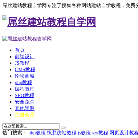
屌丝建站教程自学网专注于搜集各种网站建站自学教程，免费分
首页
前端设计
JS教程
CMS教程
论坛商城
php教程
编程教程
SEO教程
安全免杀
其他资源
注册会员
热门搜索：
php教程
织梦仿站教程
js教程
seo教程
网页设计教