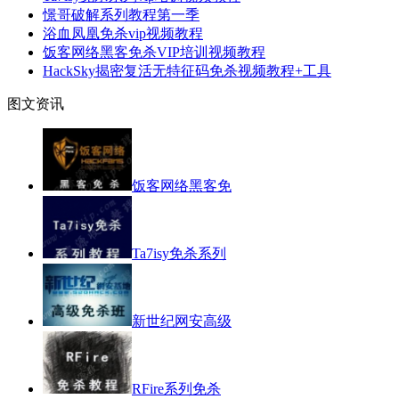
憬哥破解系列教程第一季
浴血凤凰免杀vip视频教程
饭客网络黑客免杀VIP培训视频教程
HackSky揭密复活无特征码免杀视频教程+工具
图文资讯
饭客网络黑客免
Ta7isy免杀系列
新世纪网安高级
RFire系列免杀