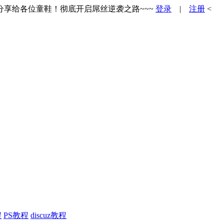
享给各位童鞋！彻底开启屌丝逆袭之路~~~
登录
|
注册
<
程
PS教程
discuz教程