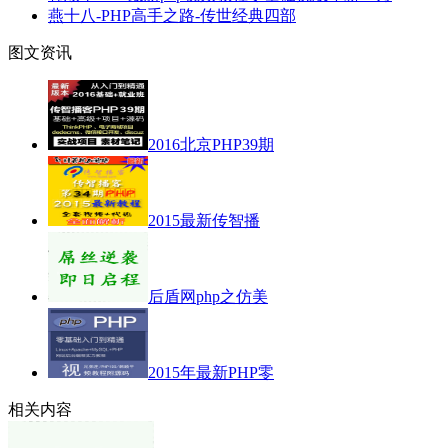
燕十八-PHP高手之路-传世经典四部
图文资讯
2016北京PHP39期
2015最新传智播
后盾网php之仿美
2015年最新PHP零
相关内容