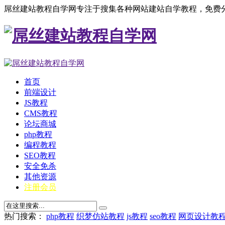
屌丝建站教程自学网专注于搜集各种网站建站自学教程，免费分
首页
前端设计
JS教程
CMS教程
论坛商城
php教程
编程教程
SEO教程
安全免杀
其他资源
注册会员
热门搜索：
php教程
织梦仿站教程
js教程
seo教程
网页设计教