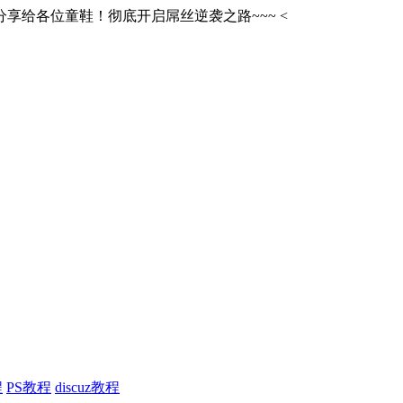
享给各位童鞋！彻底开启屌丝逆袭之路~~~
<
程
PS教程
discuz教程