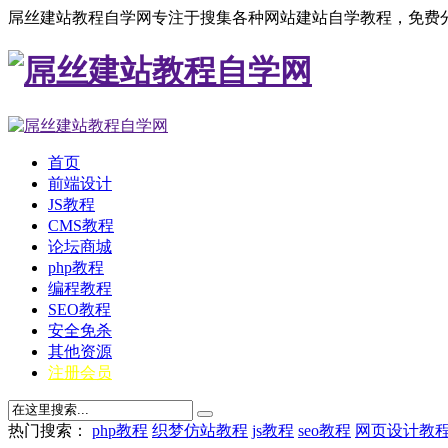
屌丝建站教程自学网专注于搜集各种网站建站自学教程，免费分
首页
前端设计
JS教程
CMS教程
论坛商城
php教程
编程教程
SEO教程
安全免杀
其他资源
注册会员
热门搜索：
php教程
织梦仿站教程
js教程
seo教程
网页设计教