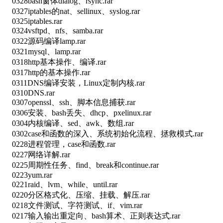
0328bash窗体dialog、rsync.rar
0327iptables的nat、sellinux、syslog.rar
0325iptables.rar
0324vsftpd、nfs、samba.rar
0322源码编译lamp.rar
0321mysql、lamp.rar
0318http基本操作、编译.rar
0317http的基本操作.rar
0311DNS编译安装，Linux定制内核.rar
0310DNS.rar
0307openssl、ssh、脚本信息捕获.rar
0306安装、bash丢失、dhcp、pxelinux.rar
0304内核编译、sed、awk、数组.rar
0302case和函数的深入、系统初始化流程、拯救模式.rar
0228进程管理，case和函数.rar
0227网络详解.rar
0225周期性任务、find、break和continue.rar
0223yum.rar
0221raid、lvm、while、until.rar
0220分区格式化、压缩、挂载、解压.rar
0218文件测试、字符测试、if、vim.rar
0217输入输出重定向、bash算术、正则表达式.rar