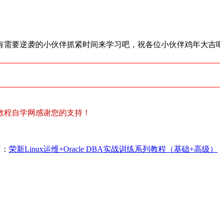
，有需要逆袭的小伙伴抓紧时间来学习吧，祝各位小伙伴鸡年大吉
教程自学网感谢您的支持！
篇：
荣新Linux运维+Oracle DBA实战训练系列教程（基础+高级）