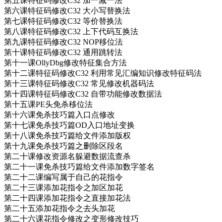
第五课特征码修改C32 加一减一法
第六课特征码修改C32 大小写替换法
第七课特征码修改C32 等价替换法
第八课特征码修改C32 上下代码互换法
第九课特征码修改C32 NOP移位法
第十课特征码修改C32 通用跳转法
第十一课OllyDbg修改特征集合方法
第十二课特征码修改C32 利用常见汇编知识修改特征码法
第十三课特征码修改C32 常见修改机器码法
第十四课特征码修改C32 自带功能修改数据法
第十五课PE头免杀移位法
第十六课免杀技巧篇入口点修改
第十七课免杀技巧篇OD入口地址变换
第十八课免杀技巧篇给文件添加版权
第十九课免杀技巧篇之删除区段名
第二十课修改资源名躲避数据流查杀
第二十一课免杀技巧篇给文件添加数字签名
第二十二课编写属于自己的花指令
第二十三课添加花指令之加区加花
第二十四课添加花指令之直接加花法
第二十五添加花指令之去头加花
第二十六课花指令修改之变形修改技巧