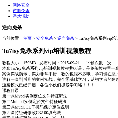
网络安全
逆向免杀
游戏辅助
逆向免杀
当前位置：
主页
>
安全免杀
>
逆向免杀
> Ta7isy免杀系列vi
Ta7isy免杀系列vip培训视频教程
教程大小：159MB 发布时间：2015-09-21 下载次数：
次
本套Ta7isy免杀系列vip培训视频教程共60课，是免杀
案例实战演示，实力非常不错，教的也很不多哦，学习贵在坚
讲解一直到后期的案例实战，完全零基础学习，从初学者的角
逆袭模式已经开启，各位小伙们抓紧学习咯！！！
课程目录：
第一课Myccl实例定位文件特征码法
第二Multiccl实例定位文件特征码法
第三课MutiCCL干扰码保护定位说明
第四课特征码修改C32 00填充法