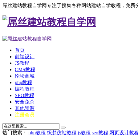
屌丝建站教程自学网专注于搜集各种网站建站自学教程，免费分
首页
前端设计
JS教程
CMS教程
论坛商城
php教程
编程教程
SEO教程
安全免杀
其他资源
注册会员
热门搜索：
php教程
织梦仿站教程
js教程
seo教程
网页设计教