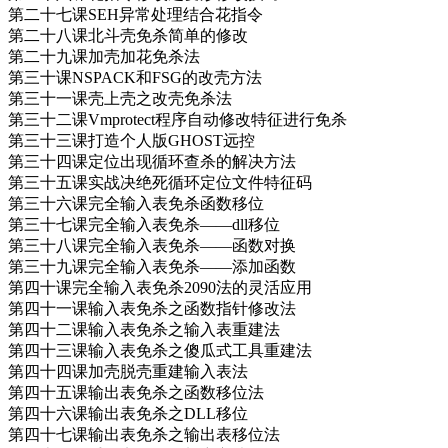
第二十七课SEH异常处理结合花指令
第二十八课北斗壳免杀简单的修改
第二十九课加壳加花免杀法
第三十课NSPACK和FSG的改壳方法
第三十一课壳上壳之改壳免杀法
第三十二课Vmprotect程序自动修改特征进行免杀
第三十三课打造个人版GHOST远控
第三十四课定位出现循环查杀的解决方法
第三十五课实战决绝死循环定位文件特征码
第三十六课完全输入表免杀函数移位
第三十七课完全输入表免杀——dll移位
第三十八课完全输入表免杀——函数对换
第三十九课完全输入表免杀——添加函数
第四十课完全输入表免杀2090法的灵活应用
第四十一课输入表免杀之函数指针修改法
第四十二课输入表免杀之输入表重建法
第四十三课输入表免杀之傻瓜式工具重建法
第四十四课加壳脱壳重建输入表法
第四十五课输出表免杀之函数移位法
第四十六课输出表免杀之DLL移位
第四十七课输出表免杀之输出表移位法