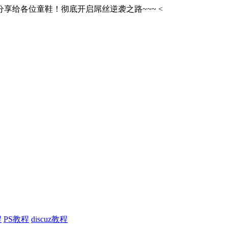
享给各位童鞋！彻底开启屌丝逆袭之路~~~
<
程
PS教程
discuz教程