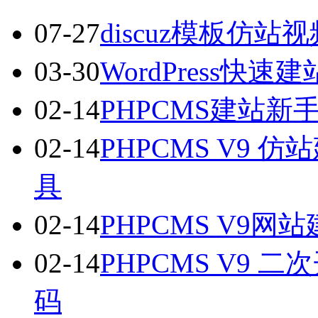
07-27
discuz模板仿站
03-30
WordPress
02-14
PHPCMS建站
02-14
PHPCMS V9
具
02-14
PHPCMS V9
02-14
PHPCMS V9
码