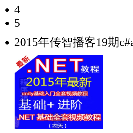
4
5
2015年传智播客19期c#