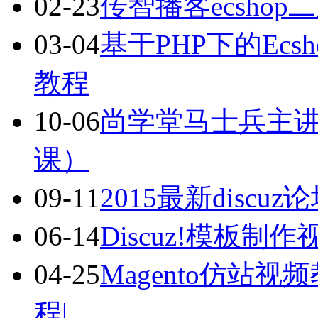
02-23
传智播客ecsho
03-04
基于PHP下的Ec
教程
10-06
尚学堂马士兵主讲
课）
09-11
2015最新disc
06-14
Discuz!模板制作
04-25
Magento仿站视
程|